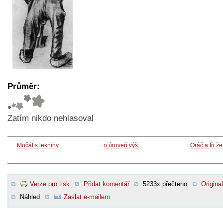
Průměr:
Zatím nikdo nehlasoval
Močál s lekníny
o úroveň výš
Oráč a tři ž
Verze pro tisk
Přidat komentář
5233x přečteno
Original
Náhled
Zaslat e-mailem