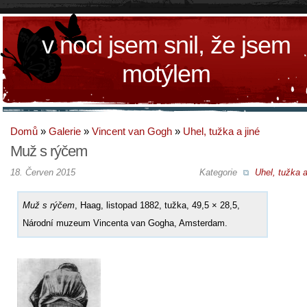
v noci jsem snil, že jsem
motýlem
Domů
»
Galerie
»
Vincent van Gogh
»
Uhel, tužka a jiné
Muž s rýčem
18. Červen 2015
Kategorie
Uhel, tužka a
Muž s rýčem
, Haag, listopad 1882, tužka, 49,5 × 28,5,
Národní muzeum Vincenta van Gogha, Amsterdam.