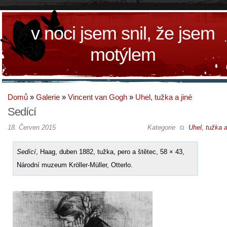
v noci jsem snil, že jsem
motýlem
Domů
»
Galerie
»
Vincent van Gogh
»
Uhel, tužka a jiné
Sedící
18. Červen 2015
Kategorie
Uhel, tužka a
Sedící
, Haag, duben 1882, tužka, pero a štětec, 58 × 43,
Národní muzeum Kröller-Müller, Otterlo.