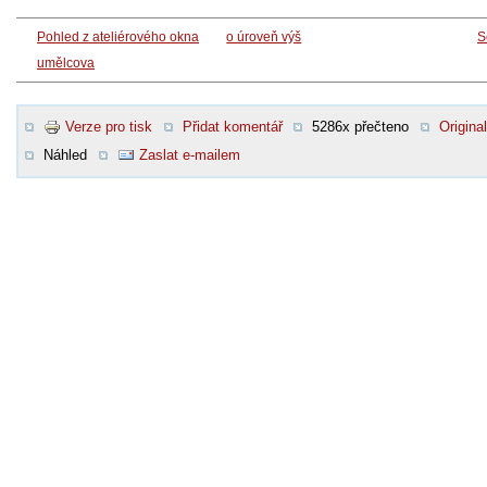
Pohled z ateliérového okna
o úroveň výš
S
umělcova
Verze pro tisk
Přidat komentář
5286x přečteno
Original
Náhled
Zaslat e-mailem