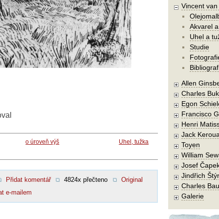
Vincent va
Olejomal
Akvarel a
Uhel a tu
Studie
Fotografi
Bibliograf
Allen Ginsb
Charles Buk
Egon Schiel
Francisco 
oval
Henri Matis
Jack Kerou
o úroveň výš
Uhel, tužka
Toyen
William Sew
Josef Čape
Jindřich Štý
Přidat komentář
4824x přečteno
Original
Charles Bau
at e-mailem
Galerie