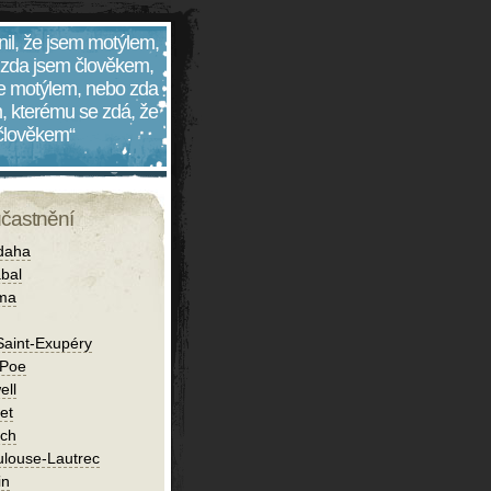
nil, že jsem motýlem,
 zda jsem člověkem,
 je motýlem, nebo zda
, kterému se zdá, že
 člověkem“
účastnění
daha
bal
íma
Saint-Exupéry
 Poe
ell
et
ch
ulouse-Lautrec
in