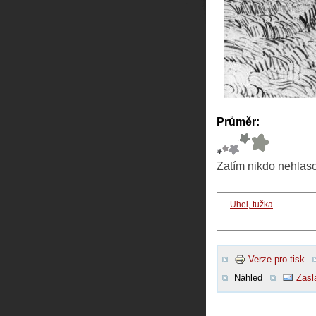
Průměr:
Zatím nikdo nehlas
Uhel, tužka
Verze pro tisk
Náhled
Zasl