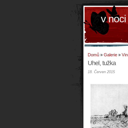
v noci
Domů
»
Galerie
»
Vin
Uhel, tužka
18. Červen 2015