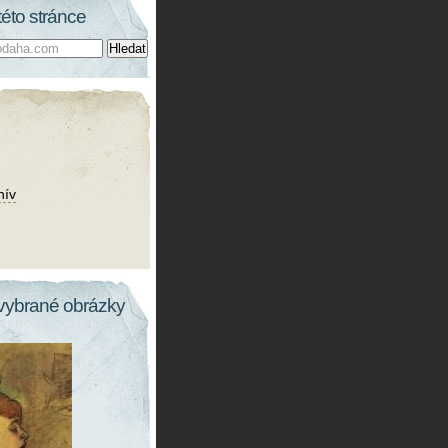
této stránce
hív
vybrané obrázky