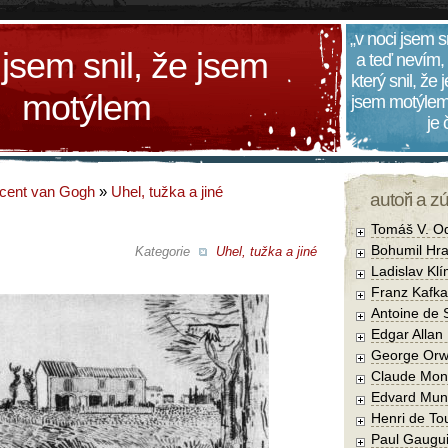
„v noci jsem s
 jsem snil, že jsem
a teď nevím,
který snil, že
motýlem
jsem motýlem
je
cent van Gogh
»
Uhel, tužka a jiné
autoři a z
Tomáš V. O
Bohumil Hra
Kategorie
Uhel, tužka a jiné
Ladislav Kl
Franz Kafka
Antoine de 
Edgar Allan
George Orw
Claude Mon
Edvard Mun
Henri de To
Paul Gaugu