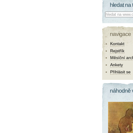
hledat na 
Co hledat:
navigace
Kontakt
Rejstřík
Měsíční arc
Ankety
Přihlásit se
náhodně 