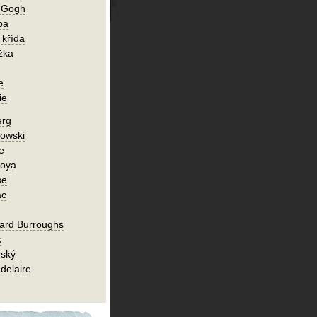
n Gogh
ba
 křída
žka
e
ie
erg
owski
e
Goya
se
ac
ard Burroughs
k
rský
delaire