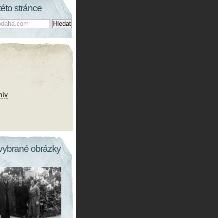
této stránce
hív
vybrané obrázky