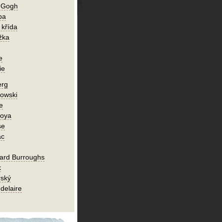
n Gogh
ba
 křída
žka
e
ie
erg
owski
e
Goya
se
ac
ard Burroughs
k
rský
delaire