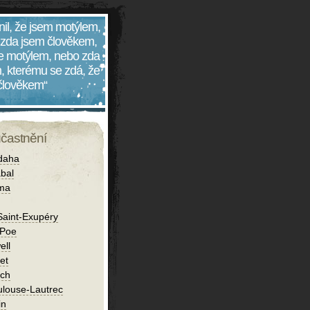
nil, že jsem motýlem,
 zda jsem člověkem,
 je motýlem, nebo zda
, kterému se zdá, že
 člověkem“
účastnění
daha
bal
íma
Saint-Exupéry
 Poe
ell
et
ch
ulouse-Lautrec
in