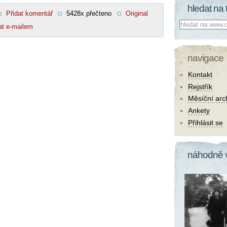
hledat na 
Přidat komentář
5428x přečteno
Original
Co hledat:
at e-mailem
navigace
Kontakt
Rejstřík
Měsíční arc
Ankety
Přihlásit se
náhodně 