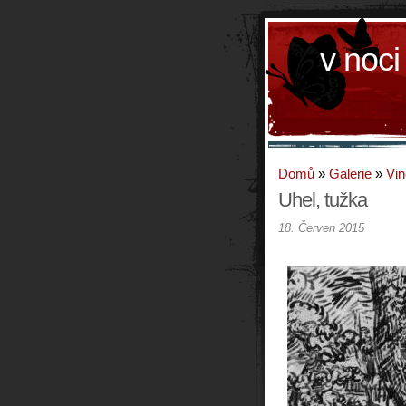
v noci
Domů
»
Galerie
»
Vin
Uhel, tužka
18. Červen 2015