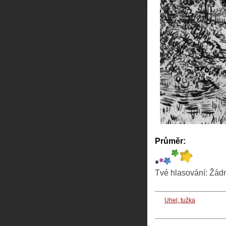
Průměr:
Tvé hlasování:
Žád
Uhel, tužka