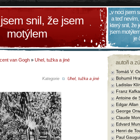
„v noci jsem s
 jsem snil, že jsem
a teď nevím,
který snil, že
motýlem
jsem motýlem
je
cent van Gogh
»
Uhel, tužka a jiné
autoři a z
Tomáš V. O
Bohumil Hra
Kategorie
Uhel, tužka a jiné
Ladislav Kl
Franz Kafka
Antoine de 
Edgar Allan
George Orw
Claude Mon
Edvard Mun
Henri de To
Paul Gaugu