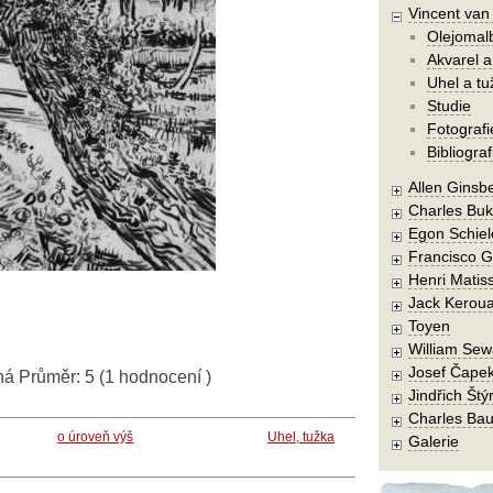
Vincent va
Olejomal
Akvarel a
Uhel a tu
Studie
Fotografi
Bibliograf
Allen Ginsb
Charles Buk
Egon Schiel
Francisco 
Henri Matis
Jack Kerou
Toyen
William Sew
Josef Čape
ná
Průměr:
5
(
1
hodnocení )
Jindřich Štý
Charles Bau
o úroveň výš
Uhel, tužka
Galerie