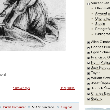
Vincent va
Olejomal
Akvarel a
Uhel a tu
Studie
Fotografi
Bibliograf
Allen Ginsb
Charles Buk
Egon Schiel
Francisco 
Henri Matis
Jack Kerou
Toyen
oval
William Sew
Josef Čape
Jindřich Štý
o úroveň výš
Uhel, tužka
Charles Bau
Galerie
Přidat komentář
5147x přečteno
Original