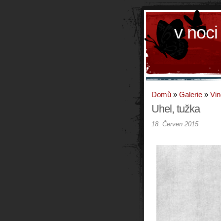
v noci
Domů
»
Galerie
»
Vin
Uhel, tužka
18. Červen 2015