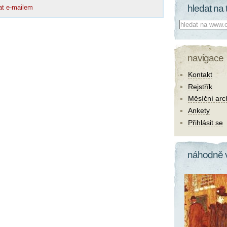
hledat na 
at e-mailem
Co hledat:
navigace
Kontakt
Rejstřík
Měsíční arc
Ankety
Přihlásit se
náhodně 