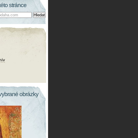
této stránce
hív
vybrané obrázky