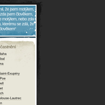
nil, že jsem motýlem,
 zda jsem člověkem,
 je motýlem, nebo zda
, kterému se zdá, že
 člověkem“
účastnění
daha
bal
íma
Saint-Exupéry
 Poe
ell
et
ch
ulouse-Lautrec
in