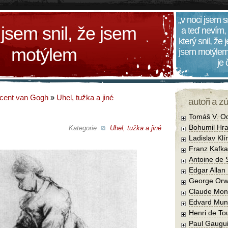
„v noci jsem s
 jsem snil, že jsem
a teď nevím,
který snil, že
motýlem
jsem motýlem
je
cent van Gogh
»
Uhel, tužka a jiné
autoři a z
Tomáš V. O
Bohumil Hra
Kategorie
Uhel, tužka a jiné
Ladislav Kl
Franz Kafka
Antoine de 
Edgar Allan
George Orw
Claude Mon
Edvard Mun
Henri de To
Paul Gaugu