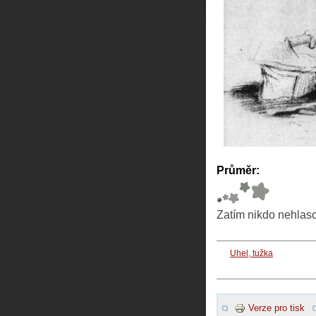
Průměr:
Zatím nikdo nehlas
Uhel, tužka
Verze pro tisk