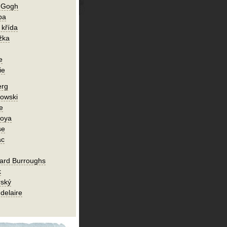
n Gogh
ba
 křída
žka
e
ie
erg
owski
e
Goya
se
ac
ard Burroughs
k
rský
delaire