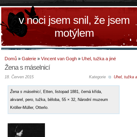
v noci jsem snil, že jsem
motýlem
Domů
»
Galerie
»
Vincent van Gogh
»
Uhel, tužka a jiné
Žena s máselnicí
18. Červen 2015
Kategorie
Uhel, tužka a
Žena s máselnicí
, Etten, listopad 1881, černá křída,
akvarel, pero, tužka, běloba, 55 × 32, Národní muzeum
Kröller-Müller, Otterlo.