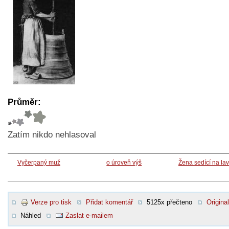
Průměr:
Zatím nikdo nehlasoval
Vyčerpaný muž
o úroveň výš
Žena sedící na lav
Verze pro tisk
Přidat komentář
5125x přečteno
Original
Náhled
Zaslat e-mailem