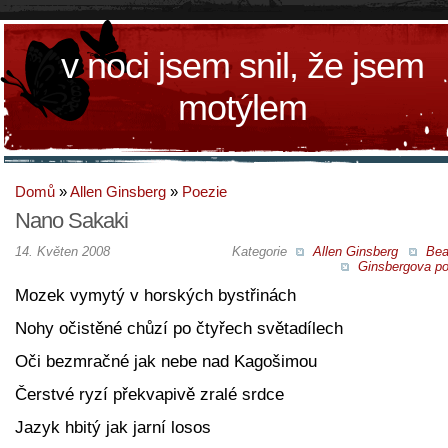
v noci jsem snil, že jsem
motýlem
Domů
»
Allen Ginsberg
»
Poezie
Nano Sakaki
14. Květen 2008
Kategorie
Allen Ginsberg
Bea
Ginsbergova po
Mozek vymytý v horských bystřinách
Nohy očistěné chůzí po čtyřech světadílech
Oči bezmračné jak nebe nad Kagošimou
Čerstvé ryzí překvapivě zralé srdce
Jazyk hbitý jak jarní losos