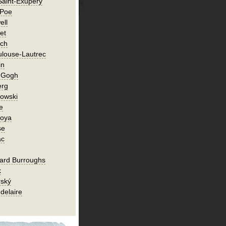
Saint-Exupéry
 Poe
ell
et
ch
ulouse-Lautrec
in
n Gogh
erg
owski
e
Goya
se
ac
ard Burroughs
k
rský
delaire