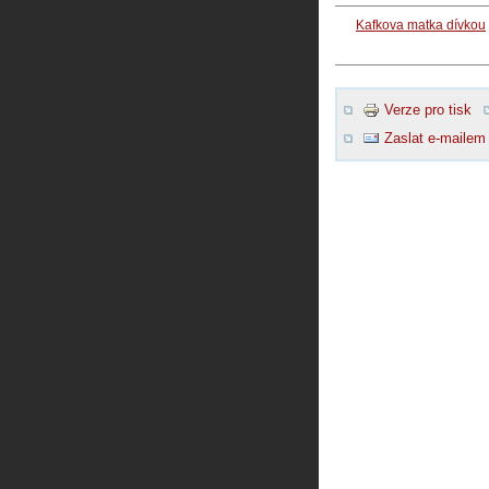
Kafkova matka dívkou
Verze pro tisk
Zaslat e-mailem