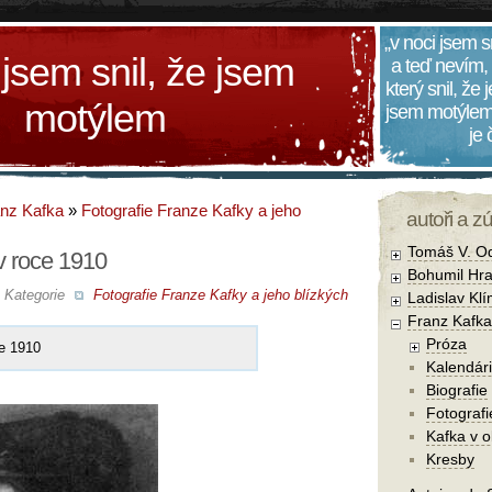
„v noci jsem s
 jsem snil, že jsem
a teď nevím,
který snil, že
motýlem
jsem motýlem
je
nz Kafka
»
Fotografie Franze Kafky a jeho
autoři a z
Tomáš V. O
v roce 1910
Bohumil Hra
Kategorie
Fotografie Franze Kafky a jeho blízkých
Ladislav Kl
Franz Kafka
Próza
e 1910
Kalendár
Biografie
Fotografi
Kafka v 
Kresby