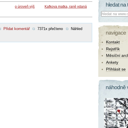
hledat na 
o úroveň výš
Kafkova matka, raně vdaná
Co hledat:
Přidat komentář
7371x přečteno
Náhled
navigace
Kontakt
Rejstřík
Měsíční arc
Ankety
Přihlásit se
náhodně 