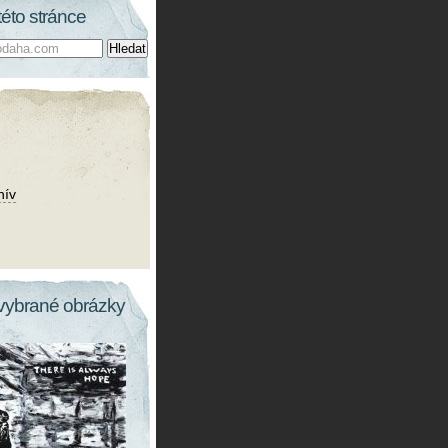
této stránce
hív
vybrané obrázky