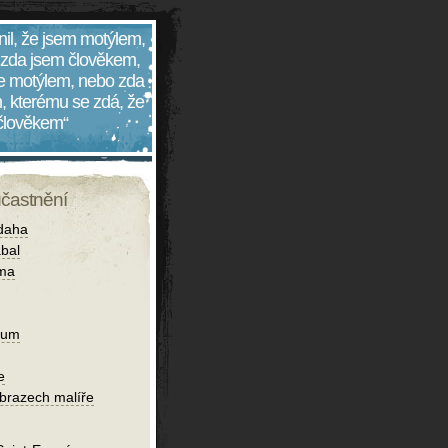
nil, že jsem motýlem,
 zda jsem člověkem,
 je motýlem, nebo zda
, kterému se zdá, že
 člověkem“
účastnění
daha
bal
íma
ium
e
obrazech malíře