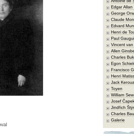
Antoine de 
Edgar Allan
George Orw
Claude Mon
Edvard Mun
Henri de To
Paul Gaugu
Vincent va
Allen Ginsb
Charles Buk
Egon Schiel
Francisco 
Henri Matis
Jack Kerou
Toyen
William Sew
Josef Čape
Jindřich Štý
Charles Bau
Galerie
oval