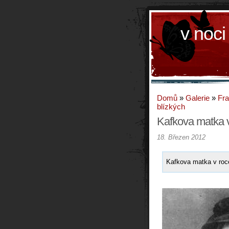
v noci
Domů
»
Galerie
»
Fra
blízkých
Kafkova matka 
18. Březen 2012
Kafkova matka v roc