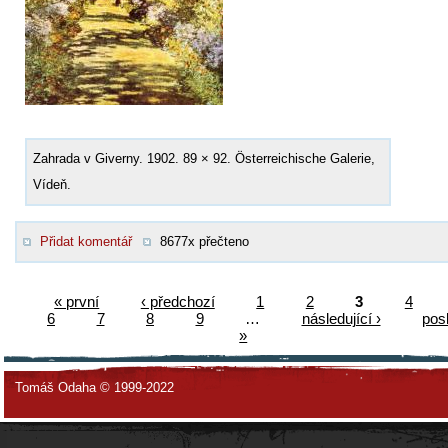
Zahrada v Giverny. 1902. 89 × 92. Österreichische Galerie,
Vídeň.
Přidat komentář
8677x přečteno
« první
‹ předchozí
1
2
3
4
6
7
8
9
…
následující ›
pos
»
Tomáš Odaha © 1999-2022