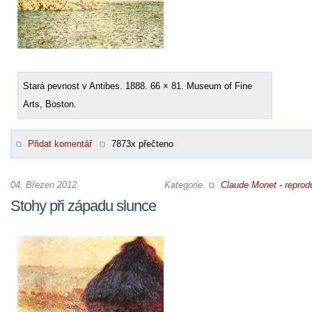
Stará pevnost v Antibes. 1888. 66 × 81. Museum of Fine
Arts, Boston.
Přidat komentář
7873x přečteno
04. Březen 2012
Kategorie
Claude Monet - reprod
Stohy při západu slunce