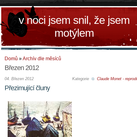
v noci jsem snil, že jsem
motýlem
Domů
»
Archív dle měsíců
Březen 2012
04. Březen 2012
Kategorie
Claude Monet - reprod
Přezimující čluny