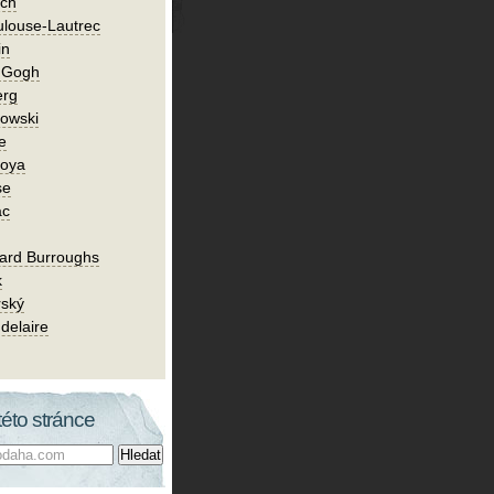
ch
ulouse-Lautrec
in
n Gogh
erg
owski
e
Goya
se
ac
ard Burroughs
k
rský
delaire
této stránce