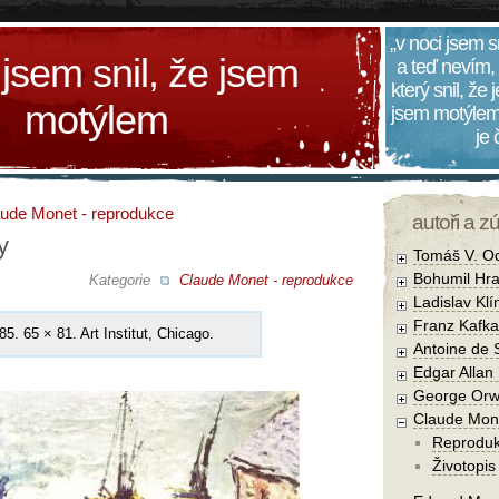
„v noci jsem s
 jsem snil, že jsem
a teď nevím,
který snil, že
motýlem
jsem motýlem
je
ude Monet - reprodukce
autoři a z
y
Tomáš V. O
Bohumil Hra
Kategorie
Claude Monet - reprodukce
Ladislav Kl
Franz Kafka
85. 65 × 81. Art Institut, Chicago.
Antoine de 
Edgar Allan
George Orw
Claude Mon
Reprodu
Životopis