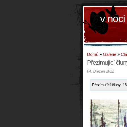
v noci
Domů
»
Galerie
»
Cla
Přezimující člun
04. Březen 2012
Přezimující čluny. 18