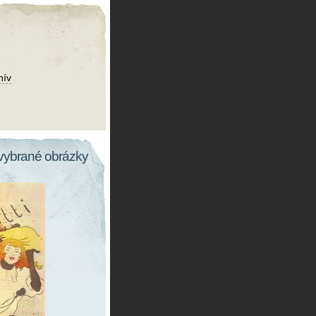
hív
vybrané obrázky