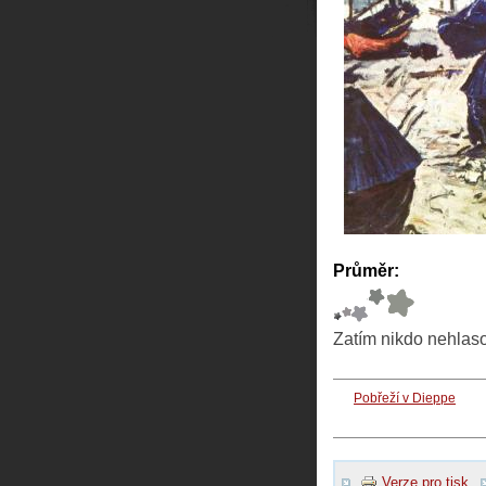
Průměr:
Zatím nikdo nehlas
Pobřeží v Dieppe
Verze pro tisk