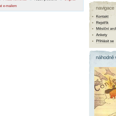
at e-mailem
navigace
Kontakt
Rejstřík
Měsíční arc
Ankety
Přihlásit se
náhodně 