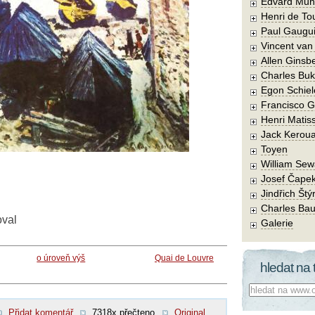
Edvard Mun
Henri de To
Paul Gaugu
Vincent va
Allen Ginsb
Charles Buk
Egon Schiel
Francisco 
Henri Matis
Jack Kerou
Toyen
William Sew
Josef Čape
Jindřich Štý
Charles Bau
oval
Galerie
o úroveň výš
Quai de Louvre
hledat na 
Co hledat:
Přidat komentář
7318x přečteno
Original