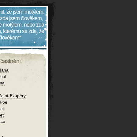
nil, že jsem motýlem,
 zda jsem člověkem,
 je motýlem, nebo zda
, kterému se zdá, že
 člověkem“
účastnění
daha
bal
íma
Saint-Exupéry
 Poe
ell
et
kce