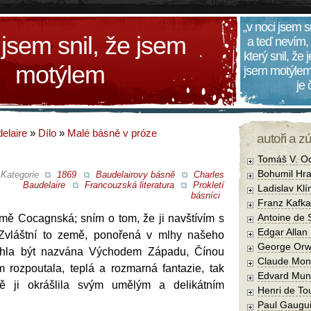
„v noci jsem s
 jsem snil, že jsem
a teď nevím,
který snil, že
motýlem
jsem motýlem
je
elaire
»
Dílo
»
Malé básně v próze
autoři a z
Tomáš V. O
Bohumil Hra
Kategorie
1869
Baudelairovy básně
Charles
Baudelaire
Francouzská literatura
Prokletí
Ladislav Kl
básníci
Franz Kafka
Antoine de 
ě Cocagnská; sním o tom, že ji navštívím s
Edgar Allan
. Zvláštní to země, ponořená v mlhy našeho
George Orw
ohla být nazvána Východem Západu, Čínou
Claude Mon
m rozpoutala, teplá a rozmarná fantazie, tak
Edvard Mun
vě ji okrášlila svým umělým a delikátním
Henri de To
Paul Gaugu