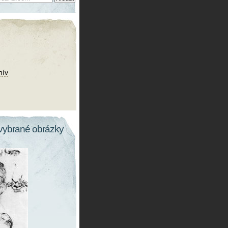
hív
vybrané obrázky