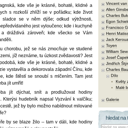
Vincent va
gnská, kde vše je krásné, bohaté, klidné a
Allen Ginsb
ych s rozkoší zhlíží se v pořádku; kde život
Charles Buk
a sladce se v něm dýše; odkud výtržnosti,
Egon Schiel
epředvídaného jest vyloučeno; kde i kuchyně
Francisco 
á a dráždivá zároveň; kde všecko se Vám
Henri Matis
nděli.
Jack Kerou
Toyen
ou chorobu, jež se nás zmocňuje ve studené
William Sew
o zemi, jíž neznáme, tu úzkost zvědavosti? Jest
Josef Čape
i podobá, kde vše je krásné, bohaté, klidné a
Jindřich Štý
zie vystavěla a dekorovala západní Čínu, kde
Charles Bau
Dílo
še, kde štěstí se snoubí s mlčením. Tam jest
Květy 
eba jít umřít!
Malé b
ba jít dýchat, snít a prodlužovat hodiny
Kterýsi hudebník napsal Vyzvání k valčíku;
Galerie
 cestě, jež by bylo možno nabídnout milované
ře?
hledat na 
ře by se blaze žilo -- tam v dáli, kde hodiny
Co hledat: