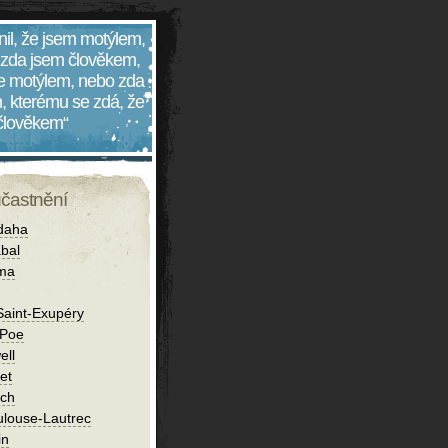
nil, že jsem motýlem,
 zda jsem člověkem,
 je motýlem, nebo zda
, kterému se zdá, že
 člověkem“
účastnění
daha
bal
íma
Saint-Exupéry
 Poe
ell
et
ch
ulouse-Lautrec
in