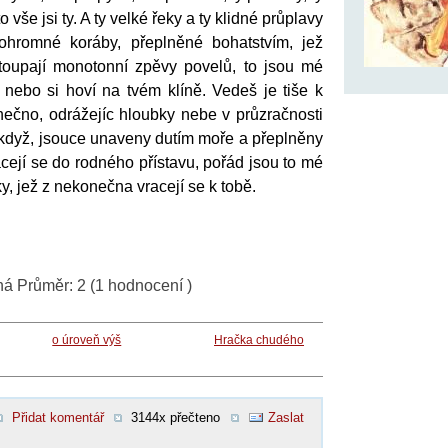
o vše jsi ty. A ty velké řeky a ty klidné průplavy
 ohromné koráby, přeplněné bohatstvím, jež
toupají monotonní zpěvy povelů, to jsou mé
 nebo si hoví na tvém klíně. Vedeš je tiše k
nečno, odrážejíc hloubky nebe v průzračnosti
 když, jsouce unaveny dutím moře a přeplněny
acejí se do rodného přístavu, pořád jsou to mé
 jež z nekonečna vracejí se k tobě.
ná
Průměr:
2
(
1
hodnocení )
o úroveň výš
Hračka chudého
Přidat komentář
3144x přečteno
Zaslat