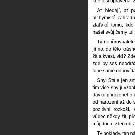
kde jest opravena, 
Ať hledají, ať p
alchymisté zahradni
zlaťáků tomu, kdo 
našel svůj černý tul
Ty nepřirovnateln
jiřino, do této krás
žít a kvést, viď? Z
zde by ses neodráž
tobě samé odpovíd
Sny! Stále jen sny
tím více sny ji vzd
dávku přirozeného 
od narození až do 
pozitivní rozkoš
vůbec někdy žít, př
můj duch, v ten obra
Ty poklady, ten ná