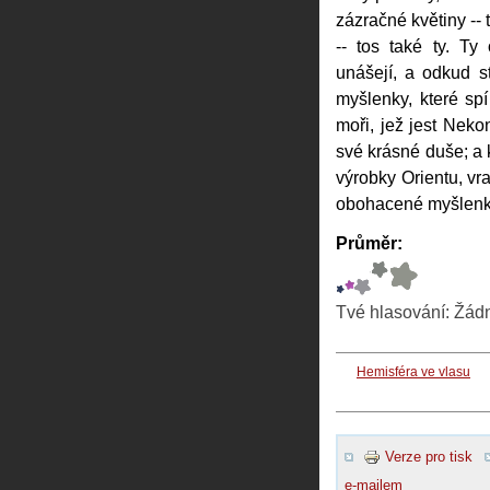
zázračné květiny -- t
-- tos také ty. Ty
unášejí, a odkud s
myšlenky, které spí
moři, jež jest Neko
své krásné duše; a
výrobky Orientu, vr
obohacené myšlenky,
Průměr:
Tvé hlasování:
Žád
Hemisféra ve vlasu
Verze pro tisk
e-mailem