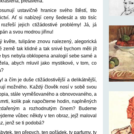
zkrášlena, přetavena.
osunují ustavičně hranice svého štěstí, tito
ctví. Ať si nabízejí ceny šedesát a sto tisíc
rozřeší jejich ctižádostivé problémy! Já, já
ipán a svou modrou jiřinu!
ý květe, tulipáne znovu nalezený, alegorická
né země tak klidné a tak snivé bychom měli jít
de bys nebyla obklopena analogií sebe samé a
ela, abych mluvil jako mystikové, v tom, co
á?
! a čím je duše ctižádostivější a delikátnější,
alují možného. Každý člověk nosí v sobě svou
opia, stále vyměšovaného a obnovovaného, a
smrti, kolik pak napočteme hodin, naplněných
í, zdařeným a rozhodnutým činem? Budeme
ejdeme vůbec někdy v ten obraz, jejž maloval
z, jenž se ti podobá?
bytek, ten přepych, ten pořádek, ty parfumy, ty