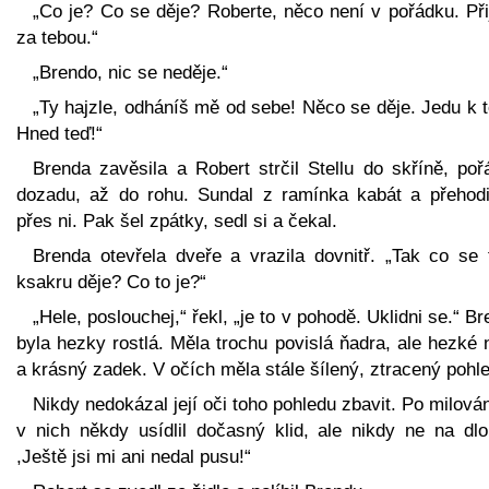
„Co je? Co se děje? Roberte, něco není v pořádku. Při
za tebou.“
„Brendo, nic se neděje.“
„Ty hajzle, odháníš mě od sebe! Něco se děje. Jedu k 
Hned teď!“
Brenda zavěsila a Robert strčil Stellu do skříně, poř
dozadu, až do rohu. Sundal z ramínka kabát a přehodi
přes ni. Pak šel zpátky, sedl si a čekal.
Brenda otevřela dveře a vrazila dovnitř. „Tak co se 
ksakru děje? Co to je?“
„Hele, poslouchej,“ řekl, „je to v pohodě. Uklidni se.“ B
byla hezky rostlá. Měla trochu povislá ňadra, ale hezké
a krásný zadek. V očích měla stále šílený, ztracený pohle
Nikdy nedokázal její oči toho pohledu zbavit. Po milová
v nich někdy usídlil dočasný klid, ale nikdy ne na dlo
,Ještě jsi mi ani nedal pusu!“