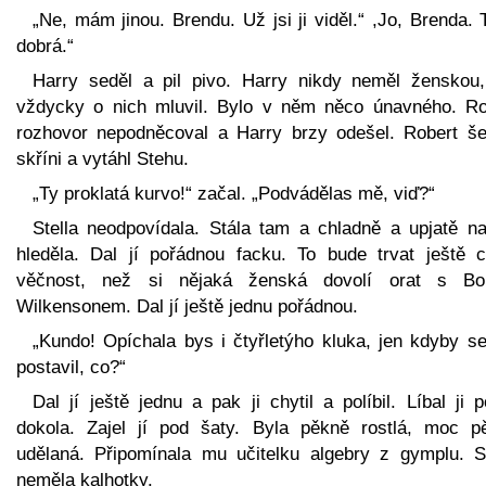
„Ne, mám jinou. Brendu. Už jsi ji viděl.“ ,Jo, Brenda. 
dobrá.“
Harry seděl a pil pivo. Harry nikdy neměl ženskou,
vždycky o nich mluvil. Bylo v něm něco únavného. Ro
rozhovor nepodněcoval a Harry brzy odešel. Robert še
skříni a vytáhl Stehu.
„Ty proklatá kurvo!“ začal. „Podvádělas mě, viď?“
Stella neodpovídala. Stála tam a chladně a upjatě na
hleděla. Dal jí pořádnou facku. To bude trvat ještě c
věčnost, než si nějaká ženská dovolí orat s B
Wilkensonem. Dal jí ještě jednu pořádnou.
„Kundo! Opíchala bys i čtyřletýho kluka, jen kdyby s
postavil, co?“
Dal jí ještě jednu a pak ji chytil a políbil. Líbal ji 
dokola. Zajel jí pod šaty. Byla pěkně rostlá, moc p
udělaná. Připomínala mu učitelku algebry z gymplu. St
neměla kalhotky.