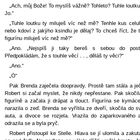
„Ach, můj Bože! To myslíš vážně? Tohleto? Tuhle loutku
Jo.“
„Tuhle loutku ty miluješ víc než mě? Tenhle kus celul
nebo kdoví z jakýho ksindlu je dělaj? To chceš říct, že 
figurínu miluješ víc než mě?“
„Ano. „Nejspíš ji taky bereš s sebou do post
Předpokládám, že s touhle věcí . . , děláš ty věci?“
„Ano.“
„Ó“
Pak Brenda zaječela doopravdy. Prostě tam stála a ječ
Robert si začal myslet, že nikdy nepřestane. Pak skočil
figuríně a začala ji drápat a tlouct. Figurína se kymác
narazila o zeď. Brenda se vyřítila ze dveří, skočila do 
auta, a divoce se rozjela. Vrazila do zaparkovaného a
odrazila se a byla pryč.
Robert přistoupil ke Stelle. Hlava se jí ulomila a zakut