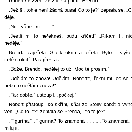
Robert se zvedl ze židle a políbil Brendu.
,Ježíši, tohle není žádná pusa! Co to je?“ zeptala se. „
děje.
„Nic, vůbec nic . . . “
,Jestli mi to neřekneš, budu křičet!“ „Ríkám ti, ni
neděje.“
Brenda zaječela. Šla k oknu a ječela. Bylo ji slyše
celém okolí. Pak přestala.
„Bože, Brendo, nedělej to už. Moc tě prosím.“
„Udělám to znova! Udělám! Roberte, řekni mi, co se d
nebo to udělám znova!“
„Tak dobře,“ ustoupil, „počkej.“
Robert přistoupil ke skříni, sňal ze Stelly kabát a vynd
ven. „Co to je?“ zeptala se Brenda, „co to je?“
„Figurína.“ „Figurína? To znamená . . . „ „To znamená, 
miluju.“