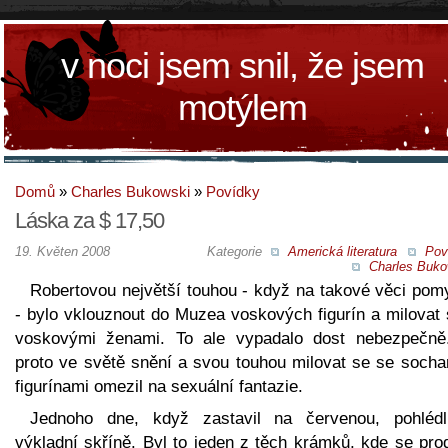
v noci jsem snil, že jsem
motýlem
Domů
»
Charles Bukowski
»
Povídky
Láska za $ 17,50
19. Květen 2008
Kategorie
Americká literatura
Pov
Charles Buko
Robertovou největší touhou - když na takové věci pomy
- bylo vklouznout do Muzea voskových figurín a milovat 
voskovými ženami. To ale vypadalo dost nebezpečně.
proto ve světě snění a svou touhou milovat se se socha
figurínami omezil na sexuální fantazie.
Jednoho dne, když zastavil na červenou, pohléd
výkladní skříně. Byl to jeden z těch krámků, kde se pro