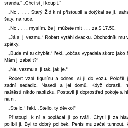
sranda.“ „Chci si ji koupit.“
„No . . . „ Starý Žid k ní přistoupil a dotýkal se jí, sah
šaty, na ruce.
„No . . . , myslím, že ji můžete mít . . . za $ 17,50.
„Já si ji vezmu.“ Robert vytáhl dvacku. Obchodník mu v
zpátky.
„Bude mi tu chybět,“ řekl, „občas vypadala skoro jako 
Mám ji zabalit?“
„Ne, vezmu si ji tak, jak je.“
Robert vzal figurínu a odnesl si ji do vozu. Položil 
zadní sedadlo. Nasedl a jel domů. Když dorazil, n
naštěstí nikdo nablízku. Postavil ji doprostřed pokoje a h
na ni.
„Stello,“ řekl. „Stello, ty děvko!“
Přistoupil k ní a poplácal ji po tváři. Chytil ji za hl
políbil ji. Byl to dobrý polibek. Penis mu začal tuhnout,