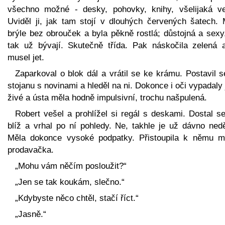
všechno možné - desky, pohovky, knihy, všelijaká ve
Uviděl ji, jak tam stojí v dlouhých červených šatech. 
brýle bez obrouček a byla pěkně rostlá; důstojná a sexy
tak už bývají. Skutečně třída. Pak náskočila zelená 
musel jet.
Zaparkoval o blok dál a vrátil se ke krámu. Postavil 
stojanu s novinami a hleděl na ni. Dokonce i oči vypadaly
živé a ústa měla hodně impulsivní, trochu našpulená.
Robert vešel a prohlížel si regál s deskami. Dostal s
blíž a vrhal po ní pohledy. Ne, takhle je už dávno nedě
Měla dokonce vysoké podpatky. Přistoupila k němu m
prodavačka.
„Mohu vám něčím posloužit?“
„Jen se tak koukám, slečno.“
„Kdybyste něco chtěl, stačí říct.“
„Jasně.“