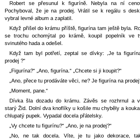
Robert se přesunul k figuríně. Nebyla na ní ceno
Pochyboval, že je na prodej. Vrátil se k regálu s desk
vybral levné album a zaplatil.
Když přišel do krámu příště, figurína tam ještě byla. R
se trochu ochomýtal po krámě, koupil popelník ve t
svinutého hada a odešel.
Když tam byl potřetí, zeptal se dívky: ,Je ta figurín
prodej ?“
„Figurína?“ „Ano, figurína.“ „Chcete si ji koupit?“
„Ano, přece tu prodáváte věci, ne? Je figurína na prodej
„Moment, pane.“
Dívka šla dozadu do krámu. Závěs se rozhrnul a v
starý Žid. Dolní dva knoflíky u košile mu chyběly a kouk
chlupatý pupek. Vypadal docela přátelsky.
„Vy chcete tu figurínu?“ „Ano, je na prodej?“
„No, ne tak docela. Víte, je tu jako dekorace, ta