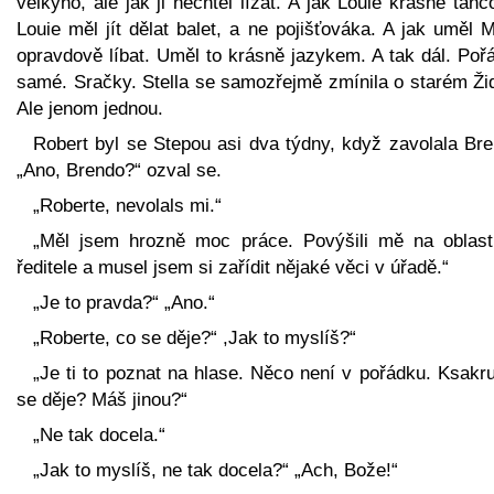
velkýho, ale jak ji nechtěl lízat. A jak Louie krásně tanc
Louie měl jít dělat balet, a ne pojišťováka. A jak uměl 
opravdově líbat. Uměl to krásně jazykem. A tak dál. Poř
samé. Sračky. Stella se samozřejmě zmínila o starém Žid
Ale jenom jednou.
Robert byl se Stepou asi dva týdny, když zavolala Bre
„Ano, Brendo?“ ozval se.
„Roberte, nevolals mi.“
„Měl jsem hrozně moc práce. Povýšili mě na oblast
ředitele a musel jsem si zařídit nějaké věci v úřadě.“
„Je to pravda?“ „Ano.“
„Roberte, co se děje?“ ,Jak to myslíš?“
„Je ti to poznat na hlase. Něco není v pořádku. Ksakr
se děje? Máš jinou?“
„Ne tak docela.“
„Jak to myslíš, ne tak docela?“ „Ach, Bože!“