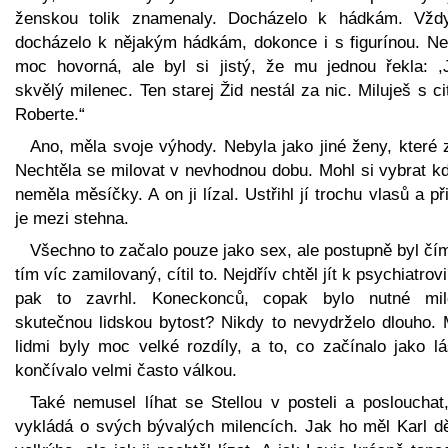
ženskou tolik znamenaly. Docházelo k hádkám. Vžd
docházelo k nějakým hádkám, dokonce i s figurínou. Ne
moc hovorná, ale byl si jistý, že mu jednou řekla: ,
skvělý milenec. Ten starej Žid nestál za nic. Miluješ s c
Roberte.“
Ano, měla svoje výhody. Nebyla jako jiné ženy, které 
Nechtěla se milovat v nevhodnou dobu. Mohl si vybrat kd
neměla měsíčky. A on ji lízal. Ustřihl jí trochu vlasů a při
je mezi stehna.
Všechno to začalo pouze jako sex, ale postupně byl čí
tím víc zamilovaný, cítil to. Nejdřív chtěl jít k psychiatrovi
pak to zavrhl. Koneckonců, copak bylo nutné mil
skutečnou lidskou bytost? Nikdy to nevydrželo dlouho. 
lidmi byly moc velké rozdíly, a to, co začínalo jako lá
končívalo velmi často válkou.
Také nemusel líhat se Stellou v posteli a poslouchat,
vykládá o svých bývalých milencích. Jak ho měl Karl d