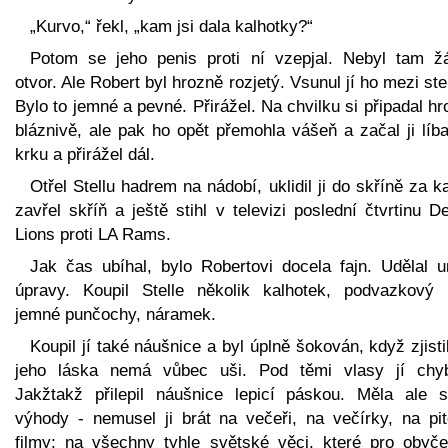
„Kurvo,“ řekl, „kam jsi dala kalhotky?“
Potom se jeho penis proti ní vzepjal. Nebyl tam ž
otvor. Ale Robert byl hrozně rozjetý. Vsunul jí ho mezi st
Bylo to jemné a pevné. Přirážel. Na chvilku si připadal h
bláznivě, ale pak ho opět přemohla vášeň a začal ji líb
krku a přirážel dál.
Otřel Stellu hadrem na nádobí, uklidil ji do skříně za k
zavřel skříň a ještě stihl v televizi poslední čtvrtinu De
Lions proti LA Rams.
Jak čas ubíhal, bylo Robertovi docela fajn. Udělal ur
úpravy. Koupil Stelle několik kalhotek, podvazkový 
jemné punčochy, náramek.
Koupil jí také náušnice a byl úplně šokován, když zjisti
jeho láska nemá vůbec uši. Pod těmi vlasy jí chyb
Jakžtakž přilepil náušnice lepicí páskou. Měla ale s
výhody - nemusel ji brát na večeři, na večírky, na pi
filmy; na všechny tyhle světské věci, které pro obyče