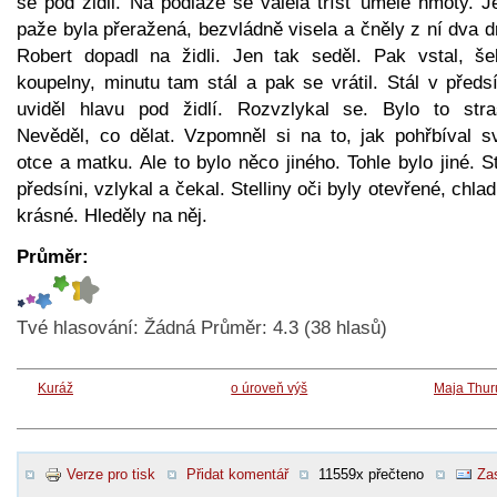
se pod židli. Na podlaze se válela tříšť umělé hmoty. J
paže byla přeražená, bezvládně visela a čněly z ní dva d
Robert dopadl na židli. Jen tak seděl. Pak vstal, še
koupelny, minutu tam stál a pak se vrátil. Stál v předs
uviděl hlavu pod židlí. Rozvzlykal se. Bylo to stra
Nevěděl, co dělat. Vzpomněl si na to, jak pohřbíval s
otce a matku. Ale to bylo něco jiného. Tohle bylo jiné. S
předsíni, vzlykal a čekal. Stelliny oči byly otevřené, chla
krásné. Hleděly na něj.
Průměr:
Tvé hlasování:
Žádná
Průměr:
4.3
(
38
hlasů)
Kuráž
o úroveň výš
Maja Thur
Verze pro tisk
Přidat komentář
11559x přečteno
Zas