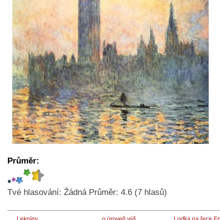
Průměr:
Tvé hlasování:
Žádná
Průměr:
4.6
(
7
hlasů)
Lekníny
o úroveň výš
Loďka na řece E