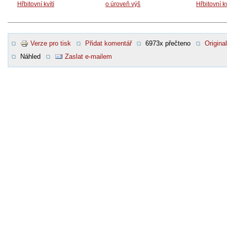
Hřbitovní kvítí
o úroveň výš
Hřbitovní kv
Verze pro tisk
Přidat komentář
6973x přečteno
Original
Náhled
Zaslat e-mailem