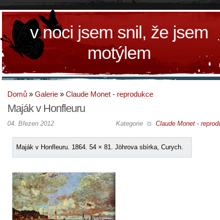
v noci jsem snil, že jsem
motýlem
Domů
»
Galerie
»
Claude Monet - reprodukce
Maják v Honfleuru
04. Březen 2012
Kategorie
Claude Monet - reprod
Maják v Honfleuru. 1864. 54 × 81. Jöhrova sbírka, Curych.