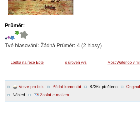
Průměr:
Tvé hlasování:
Žádná
Průměr:
4
(
2
hlasy)
Loďka na řece Epte
o úroveň výš
Most Waterloo v m
Verze pro tisk
Přidat komentář
8736x přečteno
Original
Náhled
Zaslat e-mailem