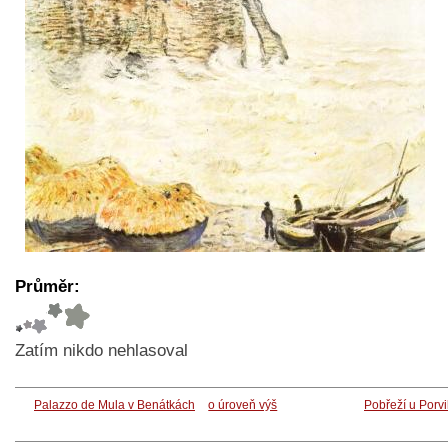
Průměr:
Zatím nikdo nehlasoval
Palazzo de Mula v Benátkách
o úroveň výš
Pobřeží u Porvi