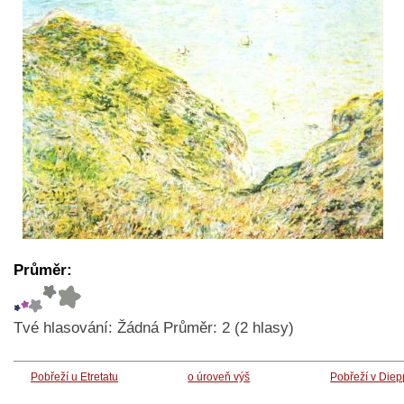
Průměr:
Tvé hlasování:
Žádná
Průměr:
2
(
2
hlasy)
Pobřeží u Etretatu
o úroveň výš
Pobřeží v Die