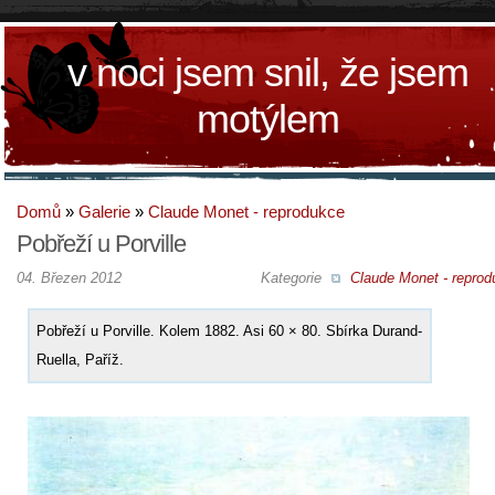
v noci jsem snil, že jsem
motýlem
Domů
»
Galerie
»
Claude Monet - reprodukce
Pobřeží u Porville
04. Březen 2012
Kategorie
Claude Monet - reprod
Pobřeží u Porville. Kolem 1882. Asi 60 × 80. Sbírka Durand-
Ruella, Paříž.