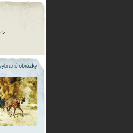
hív
vybrané obrázky