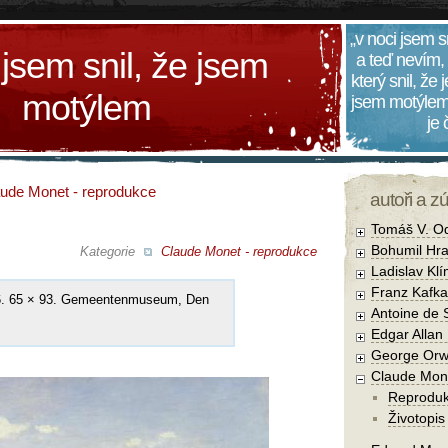
„v noci jsem s
 jsem snil, že jsem
a teď nevím,
který snil, že
motýlem
jsem motýlem
je
ude Monet - reprodukce
autoři a z
Tomáš V. O
Bohumil Hra
Kategorie
Claude Monet - reprodukce
Ladislav Kl
Franz Kafka
66. 65 × 93. Gemeentenmuseum, Den
Antoine de 
Edgar Allan
George Orw
Claude Mon
Reprodu
Životopis