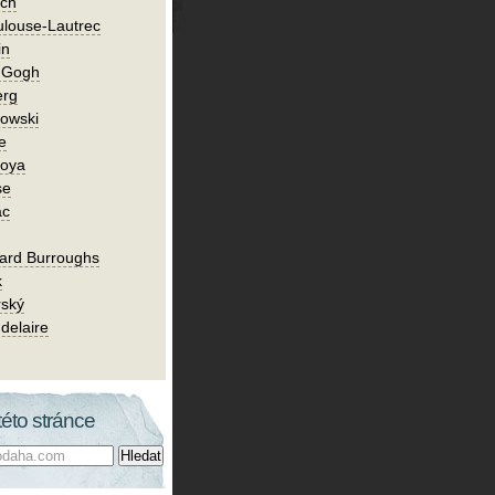
ch
ulouse-Lautrec
in
n Gogh
erg
owski
e
Goya
se
ac
ard Burroughs
k
rský
delaire
této stránce