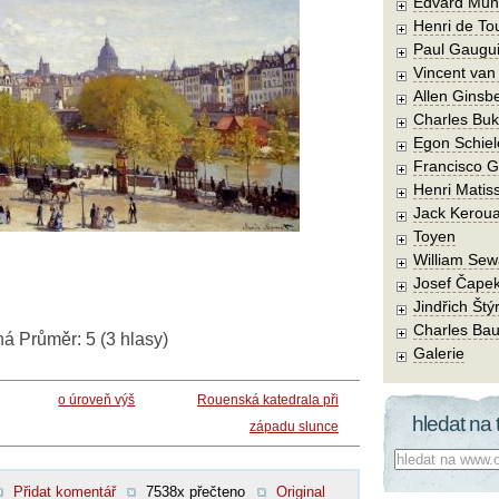
Edvard Mun
Henri de To
Paul Gaugu
Vincent va
Allen Ginsb
Charles Buk
Egon Schiel
Francisco 
Henri Matis
Jack Kerou
Toyen
William Sew
Josef Čape
Jindřich Štý
Charles Bau
ná
Průměr:
5
(
3
hlasy)
Galerie
o úroveň výš
Rouenská katedrala při
hledat na 
západu slunce
Co hledat:
Přidat komentář
7538x přečteno
Original