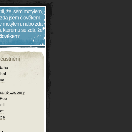
nil, že jsem motýlem,
 zda jsem člověkem,
 je motýlem, nebo zda
, kterému se zdá, že
 člověkem“
účastnění
daha
bal
íma
Saint-Exupéry
 Poe
ell
et
kce