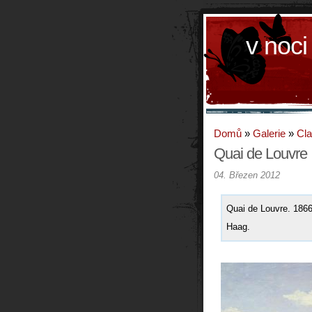
v noci
Domů
»
Galerie
»
Cla
Quai de Louvre
04. Březen 2012
Quai de Louvre. 18
Haag.