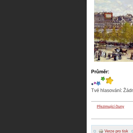
Průměr:
Tvé hlasování:
Žád
Přezimující čluny
Verze pro tisk