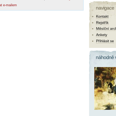
at e-mailem
navigace
Kontakt
Rejstřík
Měsíční arc
Ankety
Přihlásit se
náhodně 