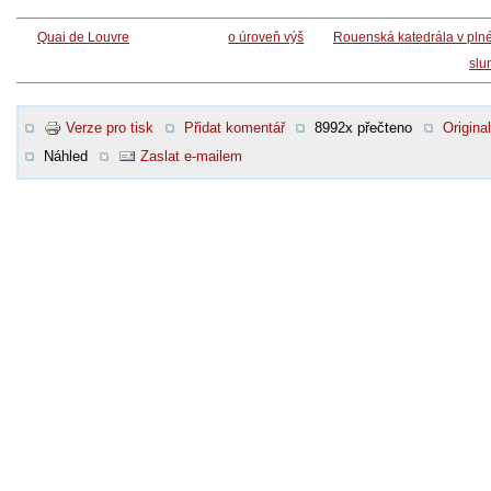
Quai de Louvre
o úroveň výš
Rouenská katedrála v pln
slu
Verze pro tisk
Přidat komentář
8992x přečteno
Original
Náhled
Zaslat e-mailem