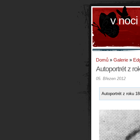
v noci
Domů
»
Galerie
»
Edg
Autoportrét z r
05. Březen 2012
Autoportrét z roku 1