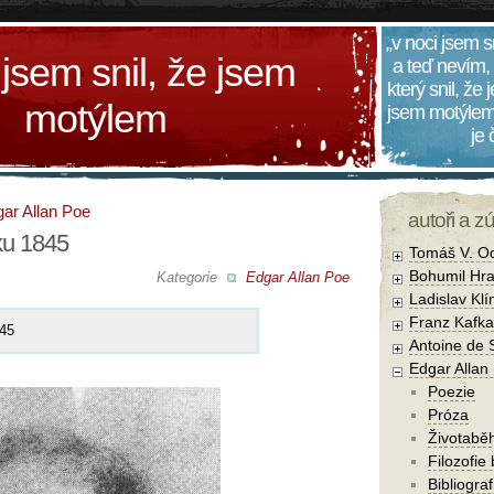
„v noci jsem s
 jsem snil, že jsem
a teď nevím,
který snil, že
motýlem
jsem motýlem
je
ar Allan Poe
autoři a z
oku 1845
Tomáš V. O
Bohumil Hra
Kategorie
Edgar Allan Poe
Ladislav Kl
Franz Kafka
845
Antoine de 
Edgar Allan
Poezie
Próza
Životabě
Filozofie
Bibliogra