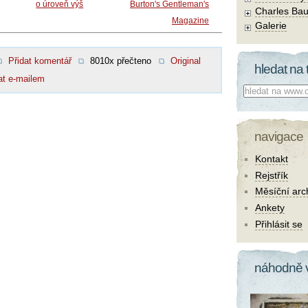
o úroveň výš
Burton's Gentleman's
Charles Bau
Magazine
Galerie
Přidat komentář
8010x přečteno
Original
hledat na 
at e-mailem
Co hledat:
navigace
Kontakt
Rejstřík
Měsíční arc
Ankety
Přihlásit se
náhodně 