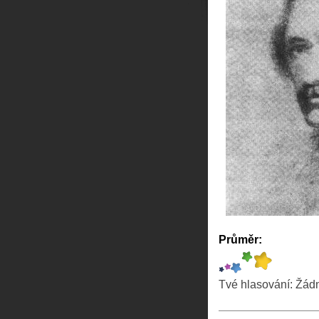
Průměr:
Tvé hlasování:
Žád