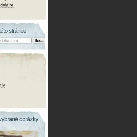
delaire
této stránce
hív
vybrané obrázky