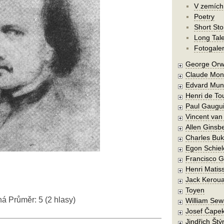
V zemích
Poetry
Short Sto
Long Tal
Fotogaler
George Orw
Claude Mon
Edvard Mun
Henri de To
Paul Gaugu
Vincent va
Allen Ginsb
Charles Buk
Egon Schiel
Francisco 
Henri Matis
Jack Kerou
Toyen
ná
Průměr:
5
(
2
hlasy)
William Sew
Josef Čape
Jindřich Štý