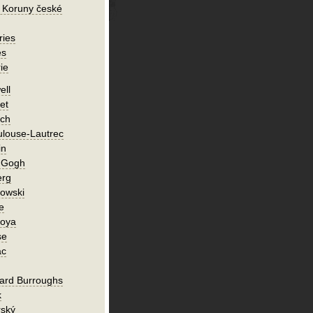
 Koruny české
ries
es
ie
ell
et
ch
ulouse-Lautrec
in
n Gogh
erg
owski
e
Goya
se
ac
ard Burroughs
k
rský