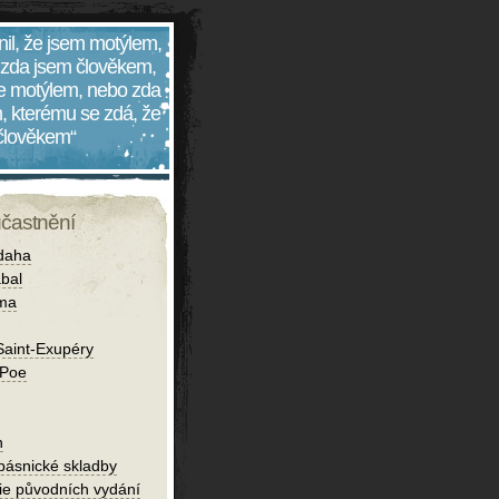
nil, že jsem motýlem,
 zda jsem člověkem,
 je motýlem, nebo zda
, kterému se zdá, že
 člověkem“
účastnění
daha
bal
íma
Saint-Exupéry
 Poe
h
 básnické skladby
fie původních vydání