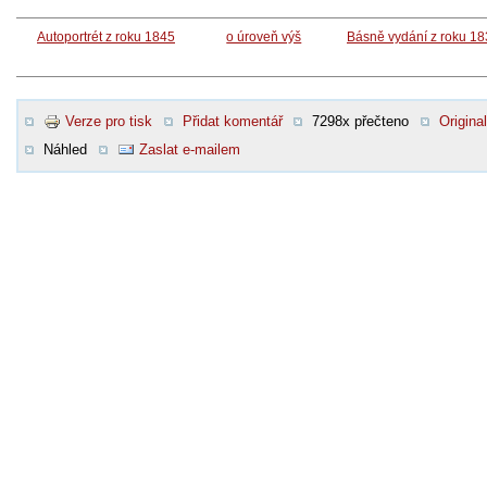
Autoportrét z roku 1845
o úroveň výš
Básně vydání z roku 1
Verze pro tisk
Přidat komentář
7298x přečteno
Original
Náhled
Zaslat e-mailem