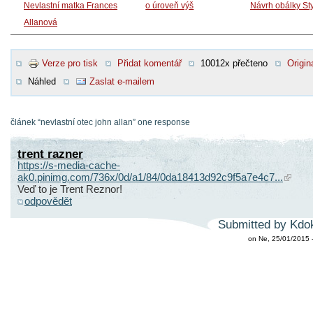
Nevlastní matka Frances
o úroveň výš
Návrh obálky St
Allanová
Verze pro tisk
Přidat komentář
10012x přečteno
Origin
Náhled
Zaslat e-mailem
článek “nevlastní otec john allan” one response
trent razner
https://s-media-cache-
ak0.pinimg.com/736x/0d/a1/84/0da18413d92c9f5a7e4c7...
Veď to je Trent Reznor!
odpovědět
Submitted by Kdok
on Ne, 25/01/2015 