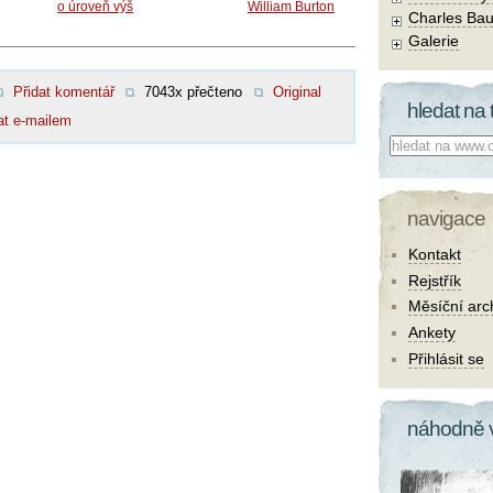
o úroveň výš
William Burton
Charles Bau
Galerie
Přidat komentář
7043x přečteno
Original
hledat na 
at e-mailem
Co hledat:
navigace
Kontakt
Rejstřík
Měsíční arc
Ankety
Přihlásit se
náhodně 