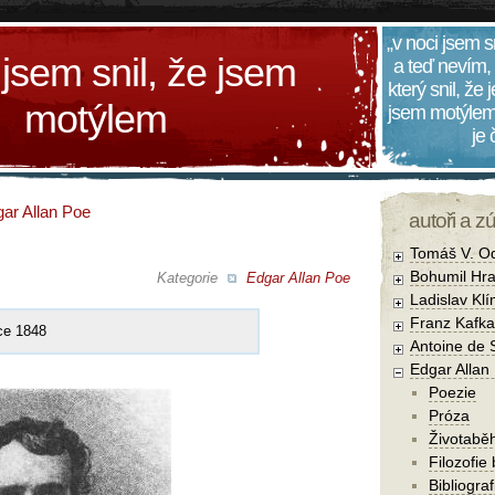
„v noci jsem s
 jsem snil, že jsem
a teď nevím,
který snil, že
motýlem
jsem motýlem
je
ar Allan Poe
autoři a z
Tomáš V. O
Bohumil Hra
Kategorie
Edgar Allan Poe
Ladislav Kl
Franz Kafka
ce 1848
Antoine de 
Edgar Allan
Poezie
Próza
Životabě
Filozofie
Bibliogra