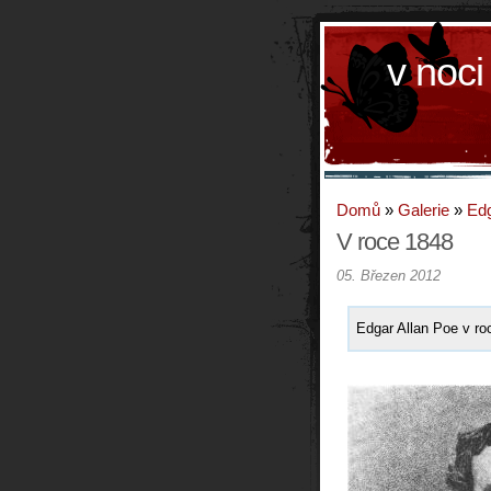
v noci
Domů
»
Galerie
»
Edg
V roce 1848
05. Březen 2012
Edgar Allan Poe v ro