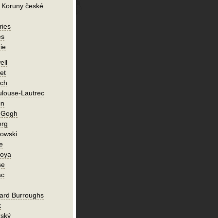
 Koruny české
ries
es
ie
ell
et
ch
ulouse-Lautrec
in
n Gogh
erg
owski
e
Goya
se
ac
ard Burroughs
k
rský