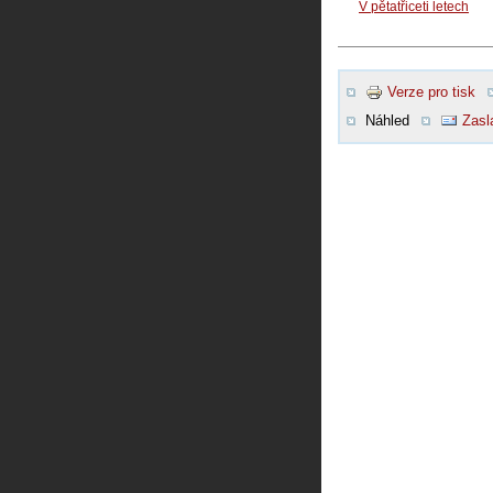
V pětatřiceti letech
Verze pro tisk
Náhled
Zasl