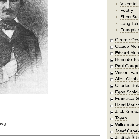
V zemích
Poetry
Short Sto
Long Tal
Fotogaler
George Orw
Claude Mon
Edvard Mun
Henri de To
Paul Gaugu
Vincent va
Allen Ginsb
Charles Buk
Egon Schiel
Francisco 
Henri Matis
Jack Kerou
Toyen
oval
William Sew
Josef Čape
Jindřich Štý