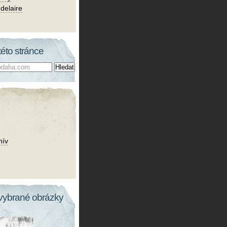
delaire
této stránce
hív
vybrané obrázky