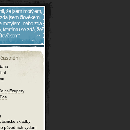
nil, že jsem motýlem,
 zda jsem člověkem,
 je motýlem, nebo zda
, kterému se zdá, že
 člověkem“
účastnění
daha
bal
íma
Saint-Exupéry
 Poe
h
 básnické skladby
fie původních vydání