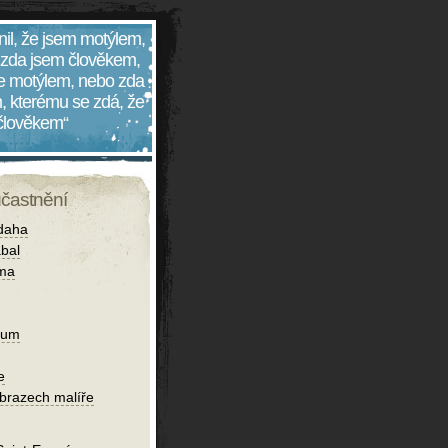
nil, že jsem motýlem,
 zda jsem člověkem,
 je motýlem, nebo zda
, kterému se zdá, že
 člověkem“
účastnění
daha
bal
íma
ium
e
obrazech malíře