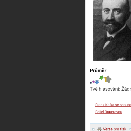
Průměr:
Tvé hlasování:
Žád
Franz Kafka se snoub
Felicí Bauerovou
Verze pro tisk