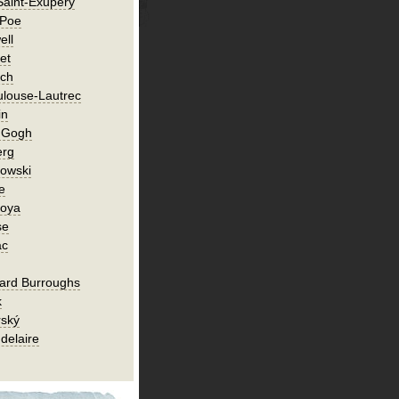
Saint-Exupéry
 Poe
ell
et
ch
ulouse-Lautrec
in
n Gogh
erg
owski
e
Goya
se
ac
ard Burroughs
k
rský
delaire