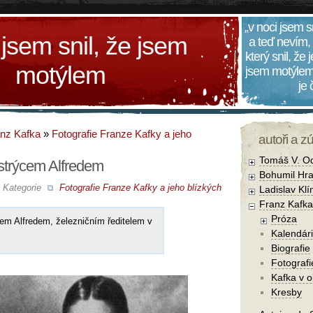
„v noci jsem s
 jsem snil, že jsem
a teď nevím,
který snil, že
motýlem
jsem motýlem
je
nz Kafka
»
Fotografie Franze Kafky a jeho
autoři a z
Tomáš V. O
strýcem Alfredem
Bohumil Hra
Kategorie
Fotografie Franze Kafky a jeho blízkých
Ladislav Kl
Franz Kafka
Próza
em Alfredem, železničním ředitelem v
Kalendár
Biografie
Fotografi
Kafka v 
Kresby