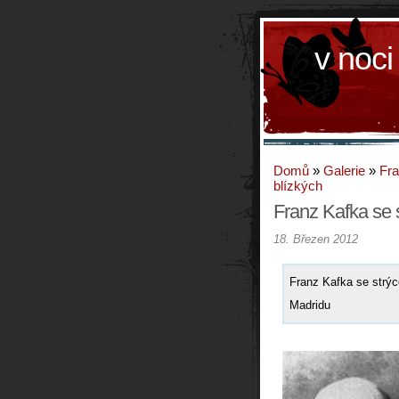
v noci
Domů
»
Galerie
»
Fra
blízkých
Franz Kafka se 
18. Březen 2012
Franz Kafka se strýc
Madridu