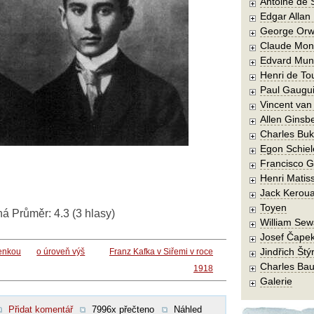
Antoine de 
Edgar Allan
George Orw
Claude Mon
Edvard Mun
Henri de To
Paul Gaugu
Vincent va
Allen Ginsb
Charles Buk
Egon Schiel
Francisco 
Henri Matis
Jack Kerou
Toyen
ná
Průměr:
4.3
(
3
hlasy)
William Sew
Josef Čape
Jindřich Štý
enkou
o úroveň výš
Franz Kafka v Siřemi v roce
Charles Bau
1918
Galerie
Přidat komentář
7996x přečteno
Náhled