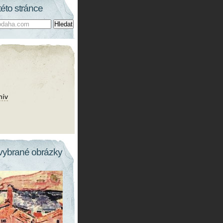
této stránce
hív
vybrané obrázky