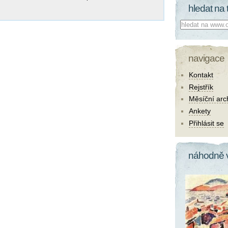
hledat na 
Co hledat:
navigace
Kontakt
Rejstřík
Měsíční arc
Ankety
Přihlásit se
náhodně 