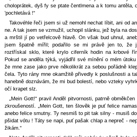
choloprátek, dyš fy se ptate čentlmena a k tomu antěla, 
'pochletává !“
Takovéhle řeči jsem si už nemohl nechat líbit, ani od a
ne. A tak jsem se vzmužil, uchopil slánku, jež byla na dos
a mrštil jí po vetřelcově hlavě. On však bud uhnul, ane
jsem špatně mířil; podařilo se mi právě jen to, že 
roztřískal sklo, které krylo ciferník hodin na krbové ř
Pokud se anděla týká, vyjádřil své mínění o mém útoku 
že mne zase jako prve několikrát za sebou pořádně klep
čela. Tyto rány mne okamžitě přivedly k poslušnosti a t
hanebně doznávám, že mi bud bolestí, nebo vzteky vyhrk
očí krapet slz.
„Mein Gott!“ pravil Anděl pitvornosti, patrně obměkče
zkroušeností. „Mein Gott, ten šlověk je puť felice nama
anebo felice smutny. Ty nesmiš to pit tak silny - musiš do
pšidat vótu ! Táty se napi, puť pašak chlap a nepreč - ne
žikám.“