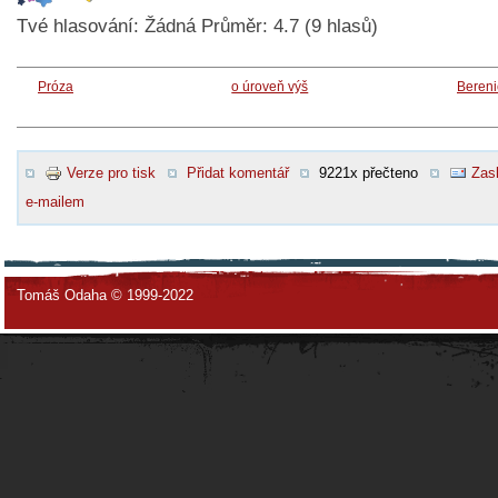
Tvé hlasování:
Žádná
Průměr:
4.7
(
9
hlasů)
Próza
o úroveň výš
Bereni
Verze pro tisk
Přidat komentář
9221x přečteno
Zasl
e-mailem
Tomáš Odaha © 1999-2022