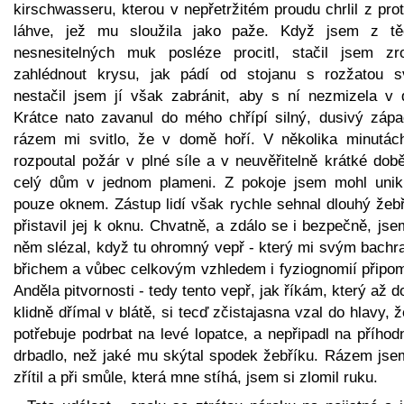
kirschwasseru, kterou v nepřetržitém proudu chrlil z pro
láhve, jež mu sloužila jako paže. Když jsem z tě
nesnesitelných muk posléze procitl, stačil jsem zr
zahlédnout krysu, jak pádí od stojanu s rozžatou sv
nestačil jsem jí však zabránit, aby s ní nezmizela v d
Krátce nato zavanul do mého chřípí silný, dusivý zápa
rázem mi svitlo, že v domě hoří. V několika minutác
rozpoutal požár v plné síle a v neuvěřitelně krátké dob
celý dům v jednom plameni. Z pokoje jsem mohl unik
pouze oknem. Zástup lidí však rychle sehnal dlouhý žebř
přistavil jej k oknu. Chvatně, a zdálo se i bezpečně, js
něm slézal, když tu ohromný vepř - který mi svým bachr
břichem a vůbec celkovým vzhledem i fyziognomií připom
Anděla pitvornosti - tedy tento vepř, jak říkám, který až 
klidně dřímal v blátě, si tecď zčistajasna vzal do hlavy, 
potřebuje podrbat na levé lopatce, a nepřipadl na příhod
drbadlo, než jaké mu skýtal spodek žebříku. Rázem jse
zřítil a při smůle, která mne stíhá, jsem si zlomil ruku.