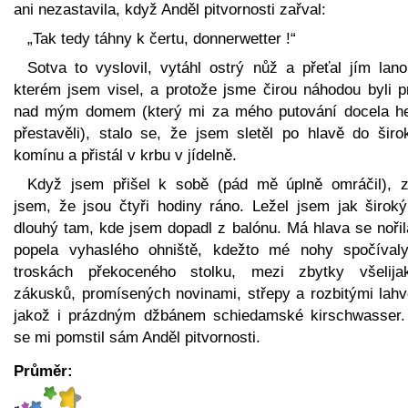
ani nezastavila, když Anděl pitvornosti zařval:
„Tak tedy táhny k čertu, donnerwetter !“
Sotva to vyslovil, vytáhl ostrý nůž a přeťal jím lano
kterém jsem visel, a protože jsme čirou náhodou byli p
nad mým domem (který mi za mého putování docela h
přestavěli), stalo se, že jsem sletěl po hlavě do širo
komínu a přistál v krbu v jídelně.
Když jsem přišel k sobě (pád mě úplně omráčil), zji
jsem, že jsou čtyři hodiny ráno. Ležel jsem jak široký
dlouhý tam, kde jsem dopadl z balónu. Má hlava se nořil
popela vyhaslého ohniště, kdežto mé nohy spočíval
troskách překoceného stolku, mezi zbytky všelija
zákusků, promísených novinami, střepy a rozbitými lahv
jakož i prázdným džbánem schiedamské kirschwasser.
se mi pomstil sám Anděl pitvornosti.
Průměr: