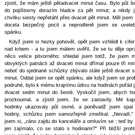
zjistil, že mám ještě pětadvacet minut času. Bylo půl š
do pojištovny dorazím hladce za pět minut; a nikdy 
chvilku siesty nepřetáhl přes dvacet pět minut. Měl jsem
docela bezpečný pocit a neprodleně jsem se uveleb
spánku.
Když jsem si hezky pohověl, opět jsem vzhlédl k cifer
nad krbem - a tu jsem málem uvěřil, že se tu děje opr
něco velice pitvorného; shledal jsem totiž, že jsem m
obvyklých patnácti až dvaceti minut dřímal pouze tři mi
neboť do sjednané schůzky zbývalo stále ještě dvacet 
minut. Oddal jsem se opět spánku, ale když jsem se prob
podruhé, bylo k mému krajnímu údivu na hodinách pořád j
dvacet sedm minut do šesté. Vyskočil jsem, abych ho
prozkoumal, a zjistil jsem, že se zastavily. Mé kap
hodinky ukazovaly půl osmé, a poněvadž jsem spal
hodiny, schůzku jsem samozřejmě zmeškal. „Nevadí,“ 
jsem si, „ráno zajdu do kanceláře a omluvím se ; teď by
jen zajímalo, co se stalo s hodinami?“ Při bližší prohl