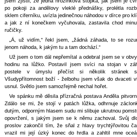
jsem zjistil, že jedna hrozinková stopka, jak jsem je cv
po pokoji za andělovy vleklé přednášky, prolétla rozb
sklem ciferníku, uvízla jedinečnou náhodou v dírce pro kl
a jak z ní konečkem vyčuhovala, zastavila chod minu
ručičky.
„Á, už vidím,“ řekl jsem, „žádná záhada, to se rozu
jenom náhoda, k jakým tu a tam dochází.“
Už jsem o tom dál nepřemítal a odebral jsem se v obvy
hodinu na lůžko. Postavil jsem svíci na stojan v záh
postele v úmyslu přečíst si několik stránek s
Všudypřítomnost boží - želbohu jsem však do dvaceti vt
usnul. Světlo jsem samozřejmě nechal hořet.
Ve spánku mě děsila přízračná postava Anděla pitvorno
Zdálo se mi, že stojí v patách lůžka, odhrnuje záclon
dutým, odporným hlasem sudu mi slibuje ukrutnou pomst
opovržení, s jakým jsem se k němu zachoval. Svůj dl
proslov zakončil tím, že sňal z hlavy trychtýřovitou ča
vrazil mi její úzký konec do hrdla a zahltil mne oce