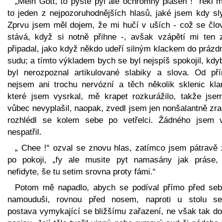
„Mein Gott, to pyste pyl ale ochromny plásen !“ řekl 
to jeden z nejpozoruhodnějších hlasů, jaké jsem kdy sly
Zprvu jsem měl dojem, že mi hučí v uších - což se člo
stává, když si notně přihne -, avšak vzápětí mi ten 
připadal, jako když někdo udeří silným klackem do prázd
sudu; a tímto výkladem bych se byl nejspíš spokojil, kd
byl nerozpoznal artikulované slabiky a slova. Od pří
nejsem ani trochu nervózní a těch několik sklenic klar
které jsem vysrkal, mě krapet rozkurážilo, takže jse
vůbec nevyplašil, naopak, zvedl jsem jen nonšalantně zr
rozhlédl se kolem sebe po vetřelci. Žádného jsem 
nespatřil.
„ Chee !“ ozval se znovu hlas, zatímco jsem pátravě z
po pokoji, „fy ale musite pyt namasány jak práse,
nefidyte, še tu setim srovna proty fámi.“
Potom mě napadlo, abych se podíval přímo před seb
namouduši, rovnou před nosem, naproti u stolu se
postava vymykající se bližšímu zařazení, ne však tak do