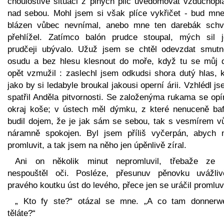
choulostivé situaci z plných plic uvědomovat vzduchopl
nad sebou. Mohl jsem si však plíce vykřičet - bud mne
blázen vůbec nevnímal, anebo mne ten darebák schv
přehlížel. Zatímco balón prudce stoupal, mých sil j
prudčeji ubývalo. Užuž jsem se chtěl odevzdat smut
osudu a bez hlesu klesnout do moře, když tu se můj 
opět vzmužil : zaslechl jsem odkudsi shora dutý hlas, k
jako by si ledabyle broukal jakousi operní árii. Vzhlédl j
spatřil Anděla pitvornosti. Se založenýma rukama se opí
okraj koše; v ústech měl dýmku, z které nenuceně baf
budil dojem, že je jak sám se sebou, tak s vesmírem v
náramně spokojen. Byl jsem příliš vyčerpán, abych 
promluvit, a tak jsem na něho jen úpěnlivě zíral.
Ani on několik minut nepromluvil, třebaže ze
nespouštěl oči. Posléze, přesunuv pěnovku uvážli
pravého koutku úst do levého, přece jen se uráčil promluvi
„ Kto fy ste?“ otázal se mne. „A co tam donnerwe
těláte?“