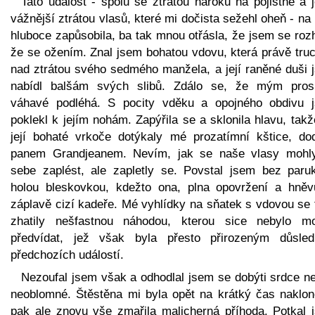
Tato událost - spolu se ztrátou nároku na pojistné a 
vážnější ztrátou vlasů, které mi dočista sežehl oheň - n
hluboce zapůsobila, ba tak mnou otřásla, že jsem se roz
že se ožením. Znal jsem bohatou vdovu, která právě truc
nad ztrátou svého sedmého manžela, a její raněné duši 
nabídl balšám svých slibů. Zdálo se, že mým pro
váhavé podléhá. S pocity vděku a opojného obdivu 
poklekl k jejím nohám. Zapýřila se a sklonila hlavu, tak
její bohaté vrkoče dotýkaly mé prozatímní kštice, do
panem Grandjeanem. Nevím, jak se naše vlasy mohl
sebe zaplést, ale zapletly se. Povstal jsem bez paru
holou bleskovkou, kdežto ona, plna opovržení a hněv
záplavě cizí kadeře. Mé vyhlídky na sňatek s vdovou se 
zhatily nešfastnou náhodou, kterou sice nebylo m
předvídat, jež však byla přesto přirozeným důsle
předchozích událostí.
Nezoufal jsem však a odhodlal jsem se dobýti srdce ne
neoblomné. Štěstěna mi byla opět na krátký čas naklon
pak ale znovu vše zmařila malicherná příhoda. Potkal 