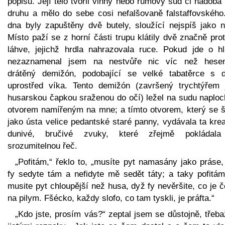
popisu. Její tělo tvořil vinný nebo rumový sud či nádoba
druhu a mělo do sebe cosi nefalšovaně falstaffovského
dna byly zapuštěny dvě butely, sloužící nejspíš jako n
Místo paží se z horní části trupu klátily dvě značně pro
láhve, jejichž hrdla nahrazovala ruce. Pokud jde o hl
nezaznamenal jsem na nestvůře nic víc než hese
drátěný demižón, podobající se velké tabatěrce s d
uprostřed víka. Tento demižón (završený trychtýřem 
husarskou čapkou sraženou do očí) ležel na sudu naploc
otvorem namířeným na mne; a tímto otvorem, který se šp
jako ústa velice pedantské staré panny, vydávala ta kre
dunivé, bručivé zvuky, které zřejmě pokládal
srozumitelnou řeč.
„Pofitám,“ řeklo to, „musíte pyt namasány jako práse,
fy sedyte tám a nefidyte mě sedět táty; a taky pofitám
musite pyt chloupější než husa, dyž fy nevěršite, co je 
na pilym. Fšécko, každy slofo, co tam tyskli, je práfta.“
„Kdo jste, prosím vás?“ zeptal jsem se důstojně, třeb