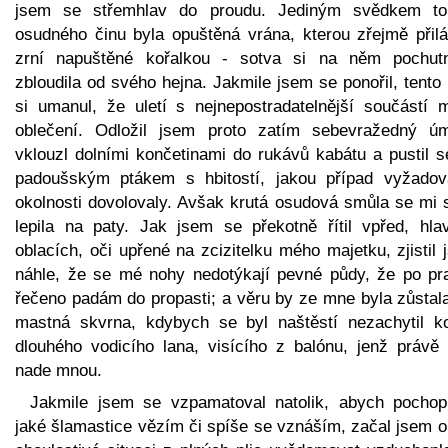
jsem se střemhlav do proudu. Jediným svědkem to
osudného činu byla opuštěná vrána, kterou zřejmě přilá
zrní napuštěné kořalkou - sotva si na něm pochutn
zbloudila od svého hejna. Jakmile jsem se ponořil, tento
si umanul, že uletí s nejnepostradatelnější součástí 
oblečení. Odložil jsem proto zatím sebevražedný úm
vklouzl dolními končetinami do rukávů kabátu a pustil s
padoušským ptákem s hbitostí, jakou případ vyžadov
okolnosti dovolovaly. Avšak krutá osudová smůla se mi s
lepila na paty. Jak jsem se překotně řítil vpřed, hla
oblacích, oči upřené na zcizitelku mého majetku, zjistil
náhle, že se mé nohy nedotýkají pevné půdy, že po pr
řečeno padám do propasti; a věru by ze mne byla zůstala
mastná skvrna, kdybych se byl naštěstí nezachytil k
dlouhého vodicího lana, visícího z balónu, jenž právě l
nade mnou.
Jakmile jsem se vzpamatoval natolik, abych pochopi
jaké šlamastice vězím či spíše se vznáším, začal jsem o