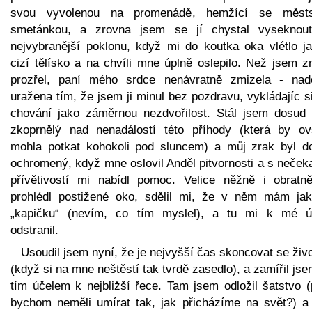
svou vyvolenou na promenádě, hemžící se měst
smetánkou, a zrovna jsem se jí chystal vyseknou
nejvybranější poklonu, když mi do koutka oka vlétlo ja
cizí tělísko a na chvíli mne úplně oslepilo. Než jsem z
prozřel, paní mého srdce nenávratně zmizela - nad
uražena tím, že jsem ji minul bez pozdravu, vykládajíc 
chování jako záměrnou nezdvořilost. Stál jsem dosud 
zkoprnělý nad nenadálostí této příhody (která by o
mohla potkat kohokoli pod sluncem) a můj zrak byl d
ochromený, když mne oslovil Anděl pitvornosti a s neček
přívětivostí mi nabídl pomoc. Velice něžně i obratn
prohlédl postižené oko, sdělil mi, že v něm mám jak
„kapičku“ (nevím, co tím myslel), a tu mi k mé ú
odstranil.
Usoudil jsem nyní, že je nejvyšší čas skoncovat se ži
(když si na mne neštěstí tak tvrdě zasedlo), a zamířil js
tím účelem k nejbližší řece. Tam jsem odložil šatstvo (
bychom neměli umírat tak, jak přicházíme na svět?) a 