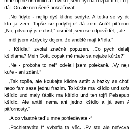
mne úplně ohromilo a chvilku jsem byl na rozpacích, co 
dál. On ale nerušeně pokračoval:
„No fidyte - nejlip dyš klidne sedyte. A tetka se vy do
kto ja zem. Topše se podyfejte! Já zem Antěl pitfornos
„No, pitvorný jste dost,“ osmělil jsem se odpovědět, „ale
měl jsem vždycky dojem, že andělé mají křídla.“
„ Kšídla!“ zvolal značně popuzen. „Co pych delal
kšidlama? Mein Gott, copak mě mate sa nejake kůrže?“
„Ne - proboha to ne!“ odvětil jsem polekaně. „Vy nejs
kuře - ani zdání.“
„Tak topše, ale koukejte klidne setět a hezky se chofa
nebo fam sase jednu frazim. To kůrže ma kšídlo und sof
kšídlo und maly ťáplik ma kšídlo und ten tojfl Pelsepu
kšídlo. Ale antěl nema ani jedno kšídlo a já sem A
pitfornosty.“
„A co vlastně teď u mne pohledáváte -“
„Pochletaváte !“ vybafla ta věc. „Fy ste ale nefycva