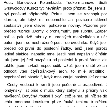
Pouť, Barlowovu Kolumbiádu, Tuckermannovu Sicíl
Griswoldovy Kuriozity; neváhám proto přiznat, že jsem z
byl poněkud připitomělý. Pokusil jsem se vzchopit po
klaretu, ale když mi nepomohlo ani povícero sklene
zoufalství jsem otevřel pohozené noviny. Pozorně jse
přečetl rubriku „Domy k pronajmutí“, pak rubriku „Zaběh
psi“ a pak dvě rubriky o uprchlých manželkách a učn
potom jsem se neohroženě pustil do úvodníku. Když jsem
přečetl od první do poslední řádky, aniž jsem poroz
jediné slabice, napadlo mne, jestli není napsán v čínšti
tak jsem jej četl pozpátku od poslední k první řádce, al
takhle jsem zvlášt nepochodil. Užuž jsem chtěl zkla
odhodit „ten čtyřstránkový arch, to milé arcidílko,
nepohaní ani básníci“, když mne zaujal následující odsta
Cesty vedoucí k smrti jsou početné a prapodivné. J
londýnský list píše o muži, který zahynul z příčiny vsk
nevšední. Dotyčný ,foukal šipky`, což je hra, při níž se d
jehla omotaná kouskem příze fouká tenkou trubičko