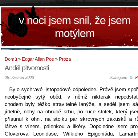
v noci jsem snil, že jsem
motýlem
Domů
»
Edgar Allan Poe
»
Próza
Anděl pitvornosti
06. Květen 2008
Kategorie
P
Bylo sychravé listopadové odpoledne. Právě jsem spoř
neobyčejně sytý oběd, v němž nikterak nepodsta
chodem byly těžko stravitelné lanýže, a seděl jsem s
jídelně, nohy na obrubě krbu, po ruce stolek, který jse
přisunul k ohni, na stolku pár skrovných zákusků a r
láhve s vínem, pálenkou a likéry. Dopoledne jsem proč
Gloverova Leonidase, Wilkieho Epigoniádu, Lamarti