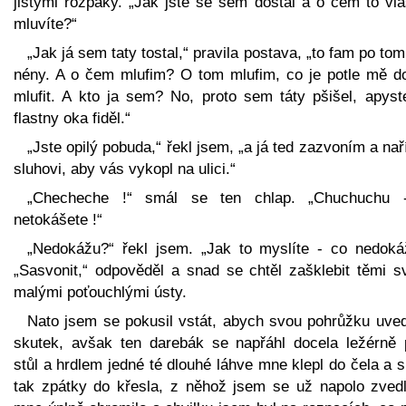
jistými rozpaky. „Jak jste se šem dostal a o čem to vla
mluvíte?“
„Jak já sem taty tostal,“ pravila postava, „to fam po to
nény. A o čem mlufim? O tom mlufim, co je potle mě d
mlufit. A kto ja sem? No, proto sem táty pšišel, apyst
flastny oka fiděl.“
„Jste opilý pobuda,“ řekl jsem, „a já ted zazvoním a na
sluhovi, aby vás vykopl na ulici.“
„Checheche !“ smál se ten chlap. „Chuchuchu 
netokášete !“
„Nedokážu?“ řekl jsem. „Jak to myslíte - co nedoká
„Sasvonit,“ odpověděl a snad se chtěl zašklebit těmi s
malými poťouchlými ústy.
Nato jsem se pokusil vstát, abych svou pohrůžku uved
skutek, avšak ten darebák se napřáhl docela ležérně 
stůl a hrdlem jedné té dlouhé láhve mne klepl do čela a s
tak zpátky do křesla, z něhož jsem se už napolo zvedl