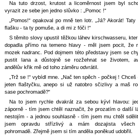
Na tuto drzost, krutost a licoměrnost jsem byl sch
vyrazit ze sebe jen jedno slůvko : „Pomoc !“
„Pomos!“ opakoval po mně ten lotr. „Já? Akorát! Taty
flašku - ta ty pomuše, a di mi z fóči !“
S těmito slovy upustil těžkou láhev kirschwasseru, kte
dopadla přímo na temeno hlavy - měl jsem pocit, že
mozek nadranc. Pod dojmem této představy jsem se chy
pustit lana a důstojně se rozžehnat se životem, a
andělův křik mě od toho záměru odvrátil.
„Trž se !“ vybídl mne. „Nač ten spěch - počkej ! Chceš
jeten flaštyčku, anepo si už natobro sčizlivy a maš r
sase pochromadě?“
Na to jsem rychle dvakrát za sebou kývl hlavou: je
záporně - tím jsem chtěl naznačit, že prozatím o další 
nestojím - a jednou souhlasně - tím jsem mu chtěl sděli
jsem opravdu střízlivý a mám dozajista všech
pohromadě. Zřejmě jsem si tím anděla poněkud udobřil.