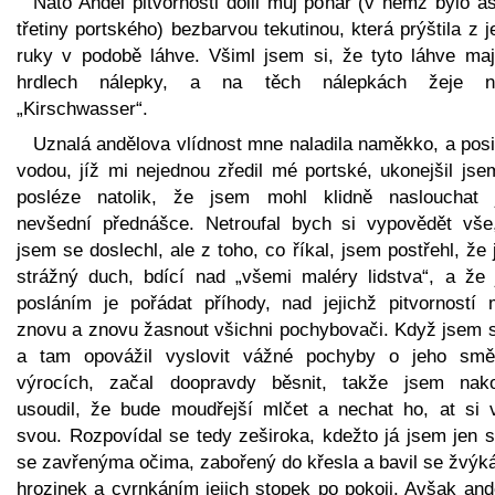
Nato Anděl pitvornosti dolil můj pohár (v němž bylo a
třetiny portského) bezbarvou tekutinou, která prýštila z 
ruky v podobě láhve. Všiml jsem si, že tyto láhve maj
hrdlech nálepky, a na těch nálepkách žeje n
„Kirschwasser“.
Uznalá andělova vlídnost mne naladila naměkko, a posi
vodou, jíž mi nejednou zředil mé portské, ukonejšil jse
posléze natolik, že jsem mohl klidně naslouchat 
nevšední přednášce. Netroufal bych si vypovědět vše
jsem se doslechl, ale z toho, co říkal, jsem postřehl, že 
strážný duch, bdící nad „všemi maléry lidstva“, a že 
posláním je pořádat příhody, nad jejichž pitvorností 
znovu a znovu žasnout všichni pochybovači. Když jsem s
a tam opovážil vyslovit vážné pochyby o jeho smě
výrocích, začal doopravdy běsnit, takže jsem nak
usoudil, že bude moudřejší mlčet a nechat ho, at si 
svou. Rozpovídal se tedy zeširoka, kdežto já jsem jen s
se zavřenýma očima, zabořený do křesla a bavil se žvýk
hrozinek a cvrnkáním jejich stopek po pokoji. Avšak and