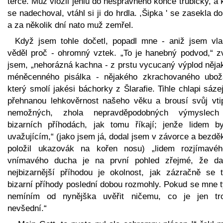
terče. Muž vložil jehlu do nesprávného konce trubičky, a
se nadechoval, vtáhl si ji do hrdla. ,Šipka ' se zasekla do
a za několik dní nato muž zemřel.
Když jsem tohle dočetl, popadl mne - aniž jsem vla
věděl proč - ohromný vztek. „To je hanebný podvod,“ zv
jsem, „nehorázná kachna - z prstu vycucaný výplod něja
méněcenného pisálka - nějakého zkrachovaného ubož
který smolí jakési báchorky z Šlarafie. Tihle chlapi sáze
přehnanou lehkověrnost našeho věku a brousí svůj vti
nemožných, zhola nepravděpodobných výmyslec
bizarních příhodách, jak tomu říkají; jenže lidem by
uvažujícím,“ (jako jsem já, dodal jsem v závorce a bezdě
položil ukazovák na kořen nosu) „lidem rozjímavé
vnímavého ducha je na první pohled zřejmé, že da
nejbizarnější příhodou je okolnost, jak zázračně se t
bizarní příhody poslední dobou rozmohly. Pokud se mne t
nemíním od nynějška uvěřit ničemu, co je jen tr
nevšední.“