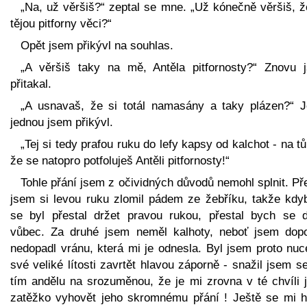
„Na, už věršiš?“ zeptal se mne. „Už kónečně věršiš, ž
tějou pitforny věci?“
Opět jsem přikývl na souhlas.
„A věršiš taky na mě, Antěla pitfornosty?“ Znovu 
přitakal.
„A usnavaš, že si totál namasány a taky plázen?“ J
jednou jsem přikývl.
„Tej si tedy prafou ruku do lefy kapsy od kalchot - na t
že se natopro potfoluješ Antěli pitfornosty!“
Tohle přání jsem z očividných důvodů nemohl splnit. P
jsem si levou ruku zlomil pádem ze žebříku, takže kdy
se byl přestal držet pravou rukou, přestal bych se d
vůbec. Za druhé jsem neměl kalhoty, neboť jsem dop
nedopadl vránu, která mi je odnesla. Byl jsem proto nuc
své veliké lítosti zavrtět hlavou záporně - snažil jsem s
tím andělu na srozuměnou, že je mi zrovna v té chvíli j
zatěžko vyhovět jeho skromnému přání ! Ještě se mi h