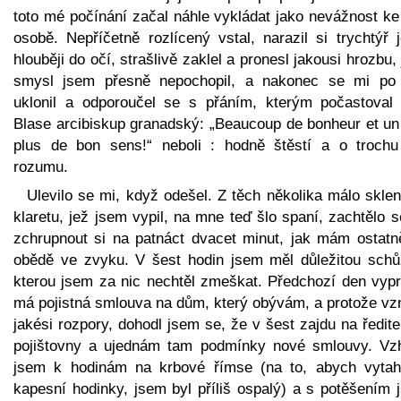
toto mé počínání začal náhle vykládat jako nevážnost ke
osobě. Nepříčetně rozlícený vstal, narazil si trychtýř 
hlouběji do očí, strašlivě zaklel a pronesl jakousi hrozbu, 
smysl jsem přesně nepochopil, a nakonec se mi po
uklonil a odporoučel se s přáním, kterým počastoval 
Blase arcibiskup granadský: „Beaucoup de bonheur et un
plus de bon sens!“ neboli : hodně štěstí a o trochu
rozumu.
Ulevilo se mi, když odešel. Z těch několika málo skle
klaretu, jež jsem vypil, na mne teď šlo spaní, zachtělo 
zchrupnout si na patnáct dvacet minut, jak mám ostatn
obědě ve zvyku. V šest hodin jsem měl důležitou schů
kterou jsem za nic nechtěl zmeškat. Předchozí den vypr
má pojistná smlouva na dům, který obývám, a protože vzn
jakési rozpory, dohodl jsem se, že v šest zajdu na ředite
pojištovny a ujednám tam podmínky nové smlouvy. Vzh
jsem k hodinám na krbové římse (na to, abych vytah
kapesní hodinky, jsem byl příliš ospalý) a s potěšením 