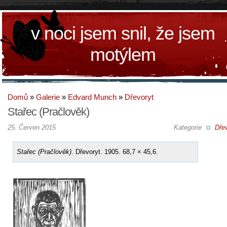
v noci jsem snil, že jsem
motýlem
Domů
»
Galerie
»
Edvard Munch
»
Dřevoryt
Stařec (Pračlověk)
25. Červen 2015
Kategorie
Dřev
Stařec (Pračlověk)
. Dřevoryt. 1905. 68,7 × 45,6.