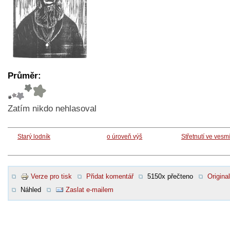
Průměr:
Zatím nikdo nehlasoval
Starý lodník
o úroveň výš
Střetnutí ve vesm
Verze pro tisk
Přidat komentář
5150x přečteno
Original
Náhled
Zaslat e-mailem