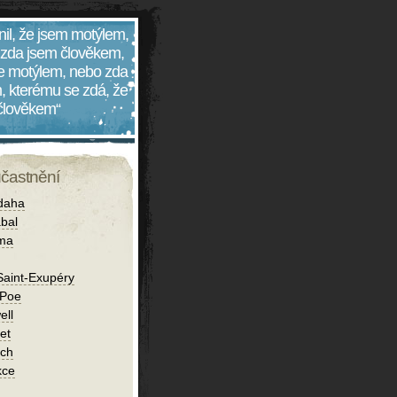
nil, že jsem motýlem,
 zda jsem člověkem,
 je motýlem, nebo zda
, kterému se zdá, že
 člověkem“
účastnění
daha
bal
íma
Saint-Exupéry
 Poe
ell
et
ch
kce