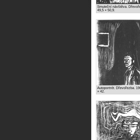
Smuteční návštěva. Dřevoř
49,5 × 50,9.
Autoportrét. Dřevořezba. 19
× 42.