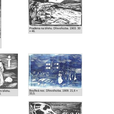
Pradlena na břehu. Dřevořezba. 1903. 30
× 46.
Bouřlivá noc. Dřevořezba. 1909. 21,6 ×
ém břehu.
33,5.
.