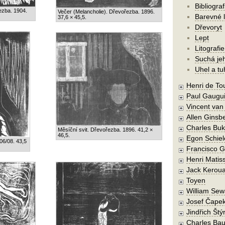
Bibliograf
ezba. 1904.
Večer (Melancholie). Dřevořezba. 1896.
Barevné l
37,6 × 45,5.
Dřevoryt
Lept
Litografie
Suchá je
Uhel a tu
Henri de To
Paul Gaugu
Vincent va
Allen Ginsb
Charles Buk
Měsíční svit. Dřevořezba. 1896. 41,2 ×
46,5.
Egon Schiel
06/08. 43,5
Francisco 
Henri Matis
Jack Kerou
Toyen
William Sew
Josef Čape
Jindřich Štý
Charles Bau