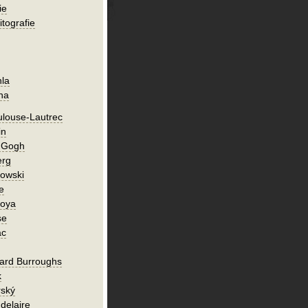
ie
itografie
hla
ha
ulouse-Lautrec
in
n Gogh
erg
owski
e
Goya
se
ac
ard Burroughs
k
rský
delaire