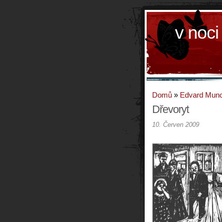
v noci
Domů
»
Edvard Mun
Dřevoryt
10. Červen 2009