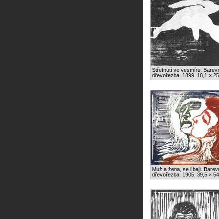
Střetnutí ve vesmíru. Barev
dřevořezba. 1899. 18,1 × 25
Muž a žena, se líbají. Bare
dřevořezba. 1905. 39,5 × 54