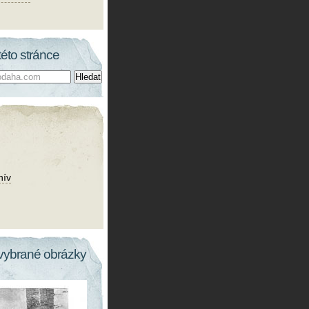
této stránce
hív
vybrané obrázky