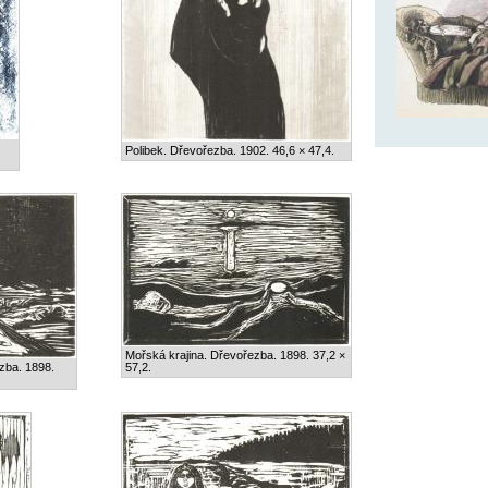
Polibek. Dřevořezba. 1902. 46,6 × 47,4.
Mořská krajina. Dřevořezba. 1898. 37,2 ×
zba. 1898.
57,2.