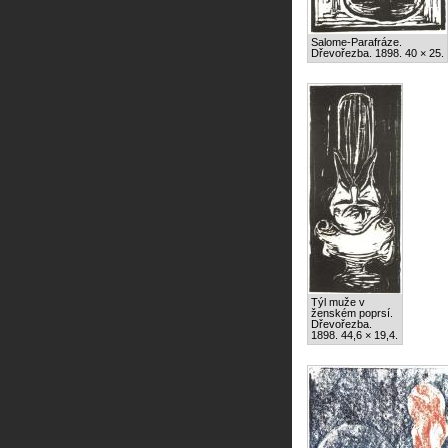
Salome-Parafráze.
Dřevořezba. 1898. 40 × 25.
Týl muže v
ženském poprsí.
Dřevořezba.
1898. 44,6 × 19,4.