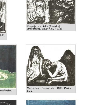
Koupající se dívka (Rusalka).
Dřevořezba. 1899. 42,5 × 51,8.
899.
Muž a žena. Dřevořezba. 1898. 45,4 ×
řevořezba.
51,1.