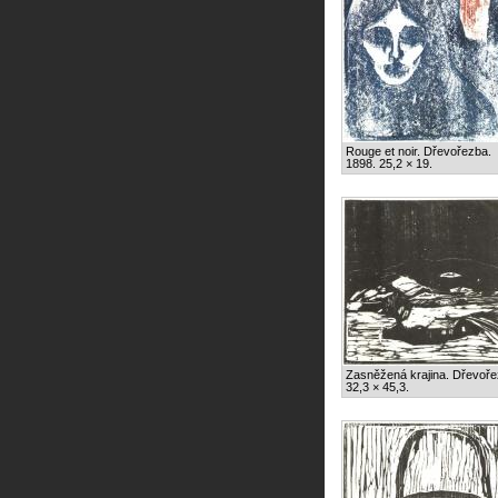
Rouge et noir. Dřevořezba.
1898. 25,2 × 19.
Zasněžená krajina. Dřevoře
32,3 × 45,3.