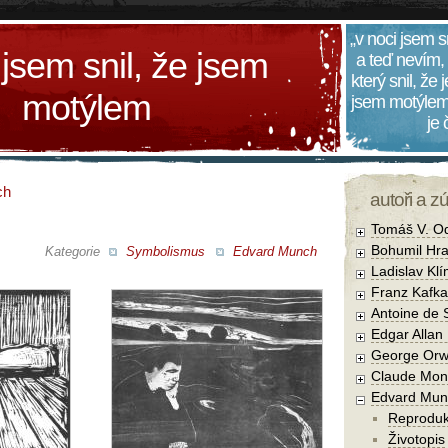
„v noci jsem s
 jsem snil, že jsem
a teď nevím,
který snil, že
motýlem
jsem motýlem
je
ch
autoři a z
Tomáš V. O
Bohumil Hra
Kategorie
Symbolismus
Edvard Munch
Ladislav Kl
Franz Kafka
Antoine de 
Edgar Allan
George Orw
Claude Mon
Edvard Mun
Reprodu
Životopis