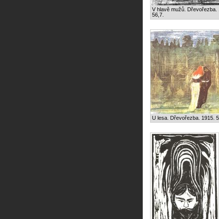
V hlavě mužů. Dřevořezba. 
56,7.
U lesa. Dřevořezba. 1915. 5