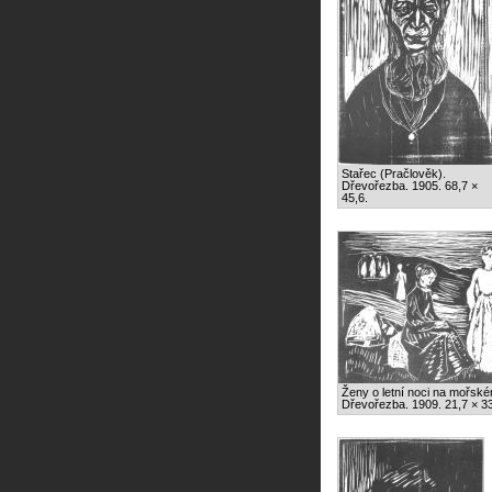
Stařec (Pračlověk).
Dřevořezba. 1905. 68,7 ×
45,6.
Ženy o letní noci na mořsk
Dřevořezba. 1909. 21,7 × 33