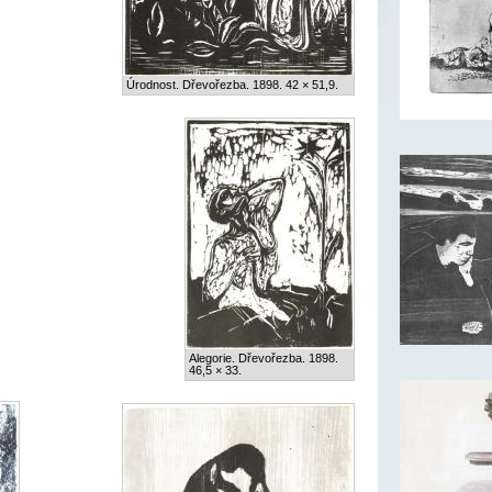
Úrodnost. Dřevořezba. 1898. 42 × 51,9.
Alegorie. Dřevořezba. 1898.
46,5 × 33.