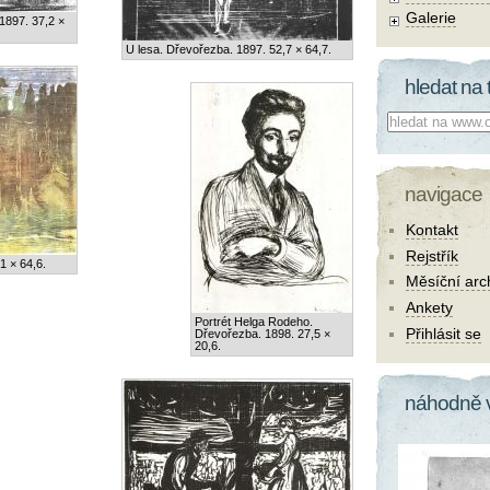
Galerie
1897. 37,2 ×
U lesa. Dřevořezba. 1897. 52,7 × 64,7.
hledat na 
Co hledat:
navigace
Kontakt
Rejstřík
1 × 64,6.
Měsíční arc
Ankety
Portrét Helga Rodeho.
Přihlásit se
Dřevořezba. 1898. 27,5 ×
20,6.
náhodně 