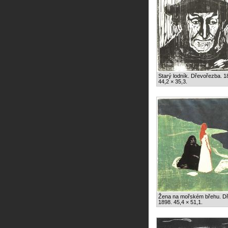
Starý lodník. Dřevořezba. 1
44,2 × 35,3.
Žena na mořském břehu. D
1898. 45,4 × 51,1.