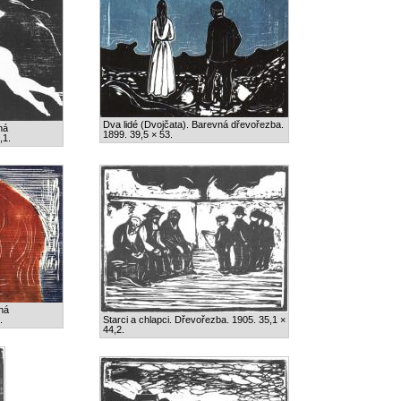
Dva lidé (Dvojčata). Barevná dřevořezba.
ná
1899. 39,5 × 53.
,1.
vná
.
Starci a chlapci. Dřevořezba. 1905. 35,1 ×
44,2.