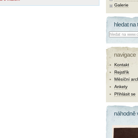
Galerie
hledat na 
Co hledat:
navigace
Kontakt
Rejstřík
Měsíční arc
Ankety
Přihlásit se
náhodně 