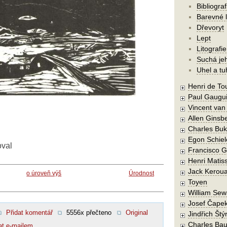
Bibliograf
Barevné l
Dřevoryt
Lept
Litografie
Suchá je
Uhel a tu
Henri de To
Paul Gaugu
Vincent va
Allen Ginsb
Charles Buk
Egon Schiel
oval
Francisco 
Henri Matis
Jack Kerou
o úroveň výš
Úrodnost
Toyen
William Sew
Josef Čape
Přidat komentář
5556x přečteno
Original
Jindřich Štý
Charles Bau
at e-mailem