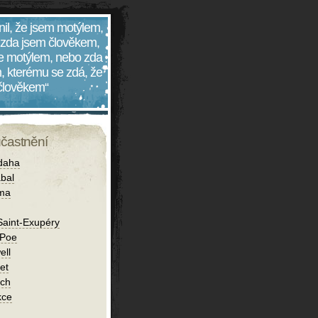
nil, že jsem motýlem,
 zda jsem člověkem,
 je motýlem, nebo zda
, kterému se zdá, že
 člověkem“
účastnění
daha
bal
íma
Saint-Exupéry
 Poe
ell
et
ch
kce