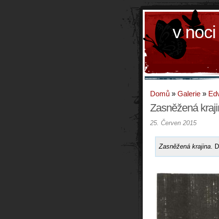
v noci
Domů
»
Galerie
»
Ed
Zasněžená kraj
25. Červen 2015
Zasněžená krajina
. 