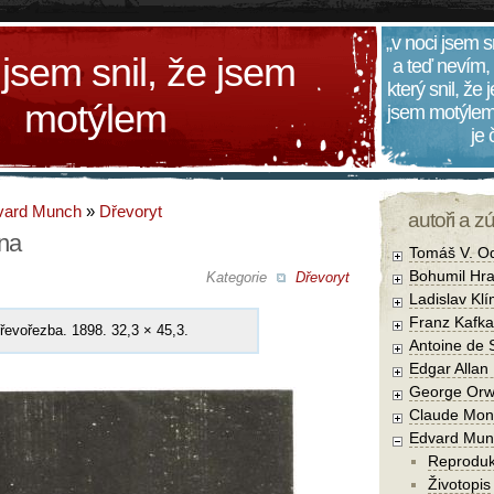
„v noci jsem s
 jsem snil, že jsem
a teď nevím,
který snil, že
motýlem
jsem motýlem
je
vard Munch
»
Dřevoryt
autoři a z
ina
Tomáš V. O
Bohumil Hra
Kategorie
Dřevoryt
Ladislav Kl
Franz Kafka
Dřevořezba. 1898. 32,3 × 45,3.
Antoine de 
Edgar Allan
George Orw
Claude Mon
Edvard Mun
Reprodu
Životopis