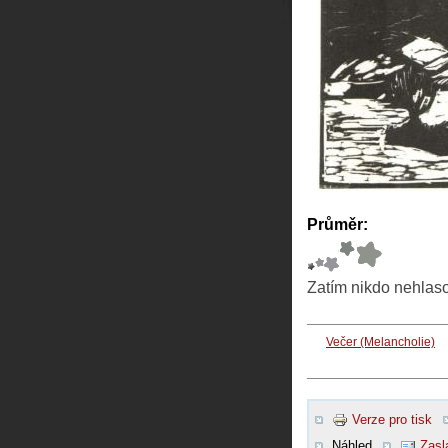
Průměr:
Zatím nikdo nehlas
Večer (Melancholie)
Verze pro tisk
Náhled
Zasl