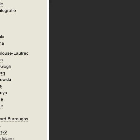
ie
itografie
hla
ha
ulouse-Lautrec
in
n Gogh
erg
owski
e
Goya
se
ac
ard Burroughs
k
rský
delaire