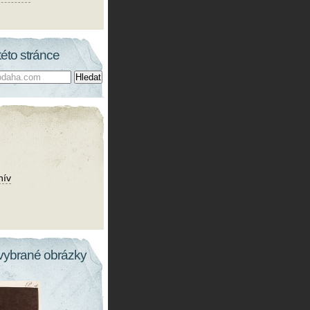
této stránce
hív
vybrané obrázky