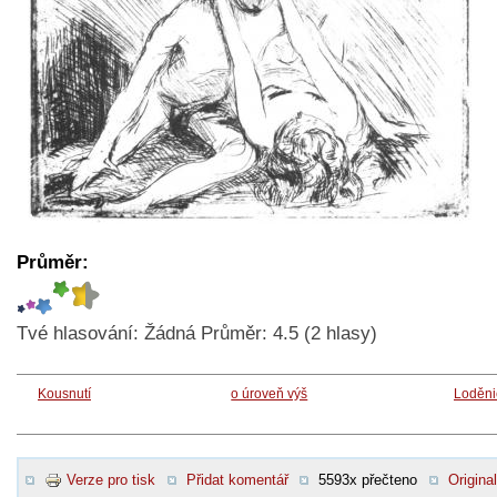
Průměr:
Tvé hlasování:
Žádná
Průměr:
4.5
(
2
hlasy)
Kousnutí
o úroveň výš
Loděni
Verze pro tisk
Přidat komentář
5593x přečteno
Original