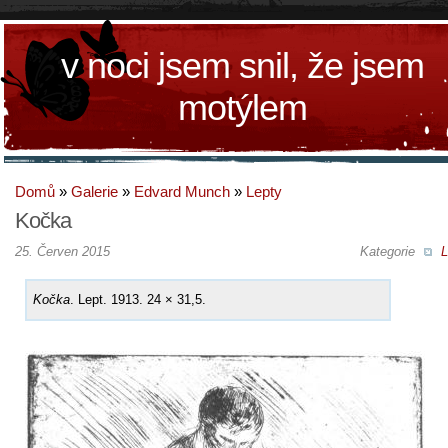
v noci jsem snil, že jsem
motýlem
Domů
»
Galerie
»
Edvard Munch
»
Lepty
Kočka
25. Červen 2015
Kategorie
L
Kočka
. Lept. 1913. 24 × 31,5.