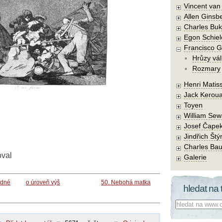
Vincent va
Allen Ginsb
Charles Buk
Egon Schiel
Francisco 
Hrůzy vál
Rozmary
Henri Matis
Jack Kerou
Toyen
William Sew
Josef Čape
Jindřich Štý
Charles Bau
oval
Galerie
edné
o úroveň výš
50. Nebohá matka
hledat na 
Co hledat: