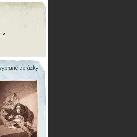
hív
vybrané obrázky