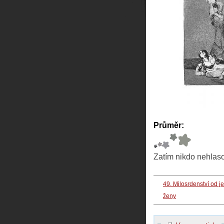
Průměr:
Zatím nikdo nehlas
49. Milosrdenství od j
ženy