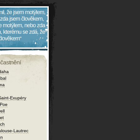
nil, že jsem motýlem,
 zda jsem člověkem,
 je motýlem, nebo zda
, kterému se zdá, že
 člověkem“
účastnění
daha
bal
íma
Saint-Exupéry
 Poe
ell
et
ch
ulouse-Lautrec
in