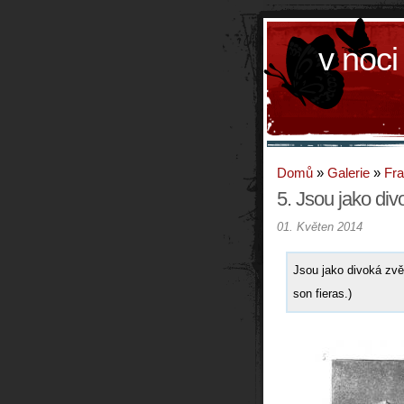
v noci
Domů
»
Galerie
»
Fr
5. Jsou jako div
01. Květen 2014
Jsou jako divoká zvěř
son fieras.)