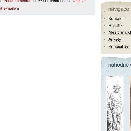
Přidat komentář
5671x přečteno
Original
navigace
at e-mailem
Kontakt
Rejstřík
Měsíční arc
Ankety
Přihlásit se
náhodně 