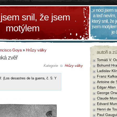
„v noci jsem s
 jsem snil, že jsem
a teď nevím,
který snil, že
motýlem
jsem motýlem
je
ancisco Goya
»
Hrůzy války
autoři a z
oká zvěř
Tomáš V. O
Bohumil Hra
Kategorie
Hrůzy války
Ladislav Kl
Franz Kafka
. (Los desastres de la guerra, č. 5: Y
Antoine de 
Edgar Allan
George Orw
Claude Mon
Edvard Mun
Henri de To
Paul Gaugu