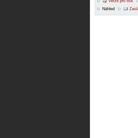
Verze pro tisk
Náhled
Zasl