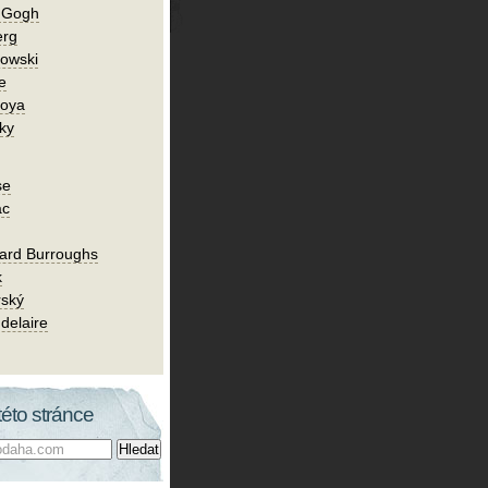
n Gogh
erg
owski
e
Goya
ky
se
ac
ard Burroughs
k
rský
delaire
této stránce