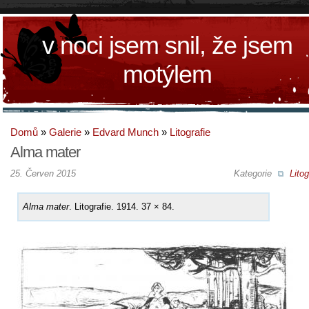
v noci jsem snil, že jsem
motýlem
Domů
»
Galerie
»
Edvard Munch
»
Litografie
Alma mater
25. Červen 2015
Kategorie
Litog
Alma mater
. Litografie. 1914. 37 × 84.