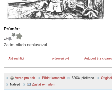
Průměr:
Zatím nikdo nehlasoval
Akt truchlící
o úroveň výš
Autoportrét s cigare
Verze pro tisk
Přidat komentář
5203x přečteno
Original
Náhled
Zaslat e-mailem