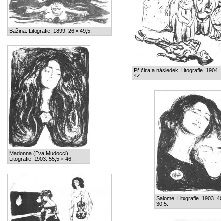
Bažina. Litografie. 1899. 26 × 49,5.
Příčina a následek. Litografie. 1904.
42.
Madonna (Eva Mudocci).
Litografie. 1903. 55,5 × 46.
Salome. Litografie. 1903. 4
30,5.