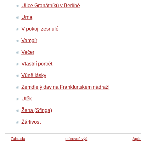
Ulice Granátníků v Berlíně
Urna
V pokoji zesnulé
Vampír
Večer
Vlastní portrét
Vůně lásky
Zemdlelý dav na Frankfurtském nádraží
Útěk
Žena (Sfinga)
Žárlivost
Zahrada
o úroveň výš
Agón