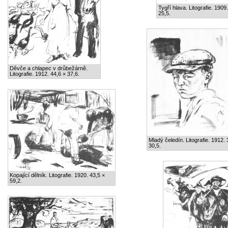
Tygří hlava. Litografie. 1909
25,5.
Děvče a chlapec v drůbežárně.
Litografie. 1912. 44,6 × 37,6.
Mladý čeledín. Litografie. 1912. 
30,5.
Kopající dělník. Litografie. 1920. 43,5 ×
59,2.