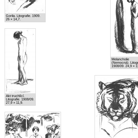
Gorila. Litografie. 1909.
26 × 14,7.
Melancholie
(Nemocná). Litogr
1908/09. 24,9 × 1
Akt truchlící.
Litografie. 1908/09.
27,9 × 11,9.