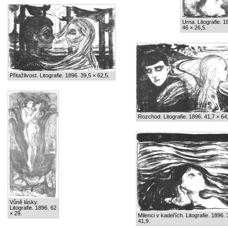
Urna. Litografie. 1
46 × 26,5.
Přitažlivost. Litografie. 1896. 39,5 × 62,5.
Rozchod. Litografie. 1896. 41,7 × 64
Vůně lásky.
Litografie. 1896. 62
× 29.
Milenci v kadeřích. Litografie. 1896. 
41,9.