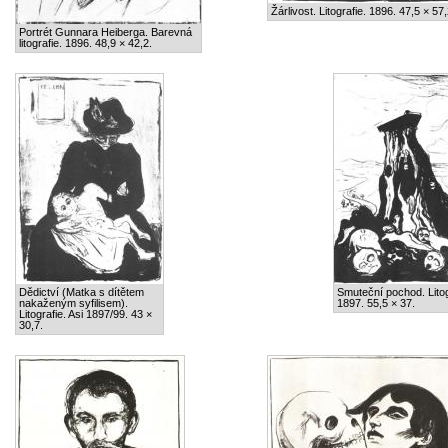
Žárlivost. Litografie. 1896. 47,5 × 57,
Portrét Gunnara Heiberga. Barevná
litografie. 1896. 48,9 × 42,2.
Dědictví (Matka s dítětem
Smuteční pochod. Litog
nakaženým syfilisem).
1897. 55,5 × 37.
Litografie. Asi 1897/99. 43 ×
30,7.