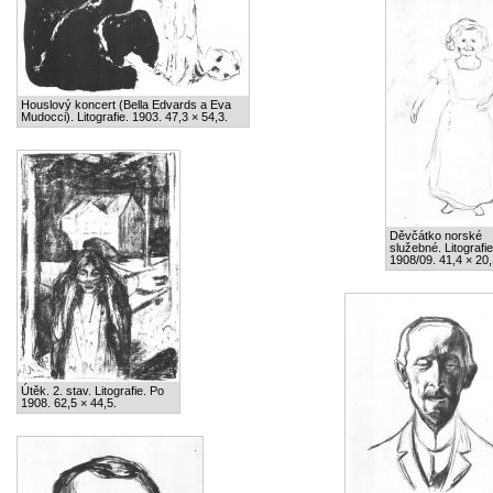
Houslový koncert (Bella Edvards a Eva
Mudocci). Litografie. 1903. 47,3 × 54,3.
Děvčátko norské
služebné. Litografie
1908/09. 41,4 × 20,
Útěk. 2. stav. Litografie. Po
1908. 62,5 × 44,5.