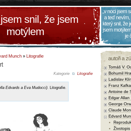
„v noci jsem s
 jsem snil, že jsem
a teď nevím,
který snil, že
motýlem
jsem motýlem
je
vard Munch
»
Litografie
autoři a z
rt
Tomáš V. O
Bohumil Hra
Kategorie
Litografie
Ladislav Kl
Franz Kafka
ella Edvards a Eva Mudocci)
. Litografie.
Antoine de 
Edgar Allan
George Orw
Claude Mon
Edvard Mun
Reprodu
Životopis