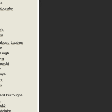
ie
itografie
hla
ha
ulouse-Lautrec
in
n Gogh
erg
owski
e
Goya
se
ac
ard Burroughs
k
rský
delaire