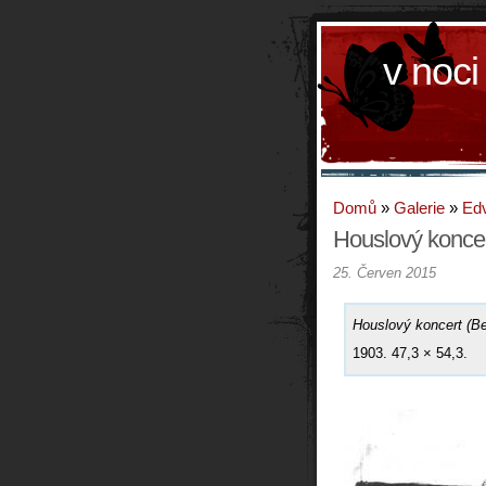
v noci
Domů
»
Galerie
»
Ed
Houslový konce
25. Červen 2015
Houslový koncert (B
1903. 47,3 × 54,3.