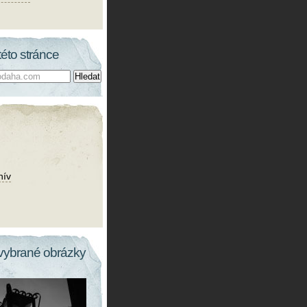
této stránce
hív
vybrané obrázky