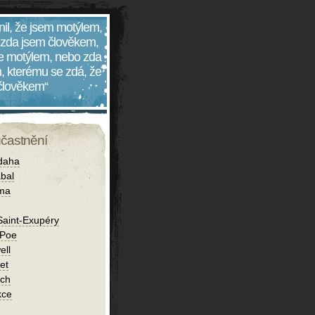
nil, že jsem motýlem,
 zda jsem člověkem,
 je motýlem, nebo zda
, kterému se zdá, že
 člověkem“
účastnění
daha
bal
íma
Saint-Exupéry
 Poe
ell
et
ch
kce