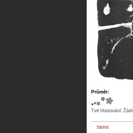
Průměr:
Tvé hlasování:
Žád
Harpye