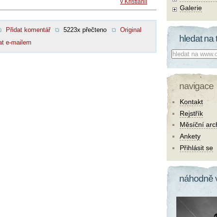
v Kristiánii
Galerie
Přidat komentář
5223x přečteno
Original
hledat na 
at e-mailem
Co hledat:
navigace
Kontakt
Rejstřík
Měsíční arc
Ankety
Přihlásit se
náhodně 