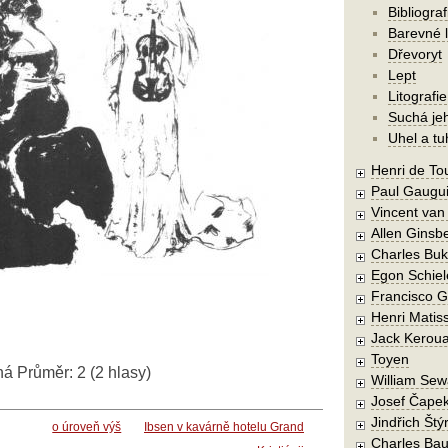
Bibliograf
Barevné l
Dřevoryt
Lept
Litografie
Suchá je
Uhel a tu
Henri de To
Paul Gaugu
Vincent va
Allen Ginsb
Charles Buk
Egon Schiel
Francisco 
Henri Matis
Jack Kerou
Toyen
ná
Průměr:
2
(
2
hlasy)
William Sew
Josef Čape
Jindřich Štý
o úroveň výš
Ibsen v kavárně hotelu Grand
Charles Bau