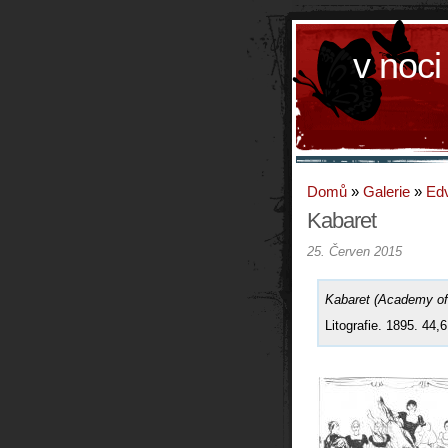
v noci
Domů
»
Galerie
»
Ed
Kabaret
25. Červen 2015
Kabaret (Academy of 
Litografie. 1895. 44,6