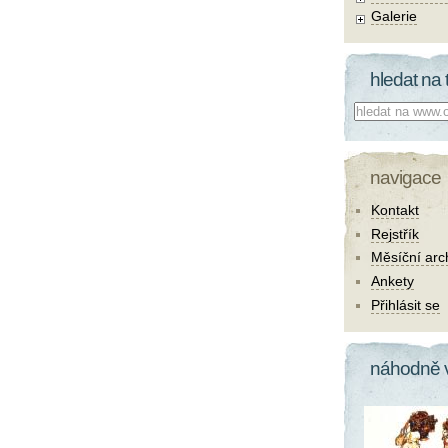
Galerie
hledat na 
Co hledat:
navigace
Kontakt
Rejstřík
Měsíční arc
Ankety
Přihlásit se
náhodně 