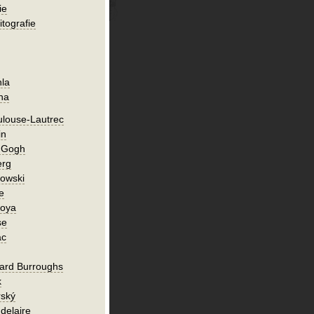
ie
itografie
hla
ha
ulouse-Lautrec
in
n Gogh
erg
owski
e
Goya
se
ac
ard Burroughs
k
rský
delaire