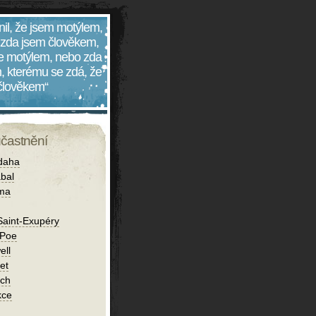
nil, že jsem motýlem,
 zda jsem člověkem,
 je motýlem, nebo zda
, kterému se zdá, že
 člověkem“
účastnění
daha
bal
íma
Saint-Exupéry
 Poe
ell
et
ch
kce