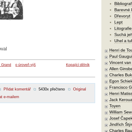
Bibliograf
Barevné l
Dřevoryt
Lept
Litografie
Suchá je
Uhel a tu
oval
Henri de To
Paul Gaugu
Vincent va
u Grand
o úroveň výš
Kopající dělník
Allen Ginsb
Charles Buk
Egon Schiel
Francisco 
Přidat komentář
5430x přečteno
Original
Henri Matis
at e-mailem
Jack Kerou
Toyen
William Sew
Josef Čape
Jindřich Štý
Charles Bau