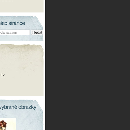
této stránce
hív
vybrané obrázky