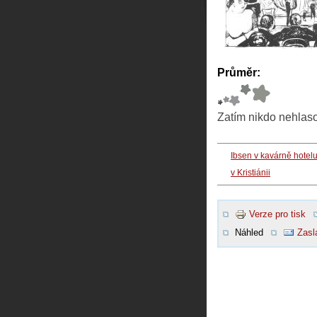
Průměr:
Zatím nikdo nehlas
Ibsen v kavárně hotel
v Kristiánii
Verze pro tisk
Náhled
Zasl