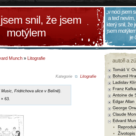
„v noci jsem s
 jsem snil, že jsem
a teď nevím,
který snil, že
motýlem
jsem motýlem
je
vard Munch
»
Litografie
autoři a z
Tomáš V. O
Bohumil Hra
Kategorie
Litografie
Ladislav Kl
Franz Kafka
Music, Fridrichova ulice v Belíně)
.
Antoine de 
 × 63.
Edgar Allan
George Orw
Claude Mon
Edvard Mun
Reprodu
Životopis