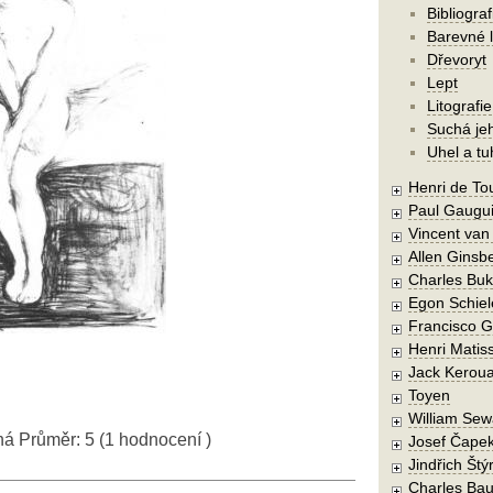
Bibliograf
Barevné l
Dřevoryt
Lept
Litografie
Suchá je
Uhel a tu
Henri de To
Paul Gaugu
Vincent va
Allen Ginsb
Charles Buk
Egon Schiel
Francisco 
Henri Matis
Jack Kerou
Toyen
William Sew
ná
Průměr:
5
(
1
hodnocení )
Josef Čape
Jindřich Štý
Charles Bau