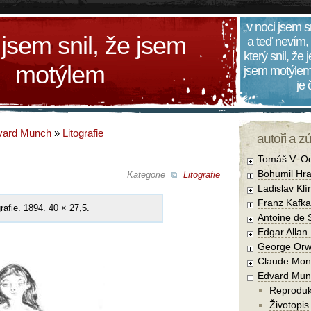
„v noci jsem s
 jsem snil, že jsem
a teď nevím,
který snil, že
motýlem
jsem motýlem
je
vard Munch
»
Litografie
autoři a z
Tomáš V. O
Bohumil Hra
Kategorie
Litografie
Ladislav Kl
Franz Kafka
grafie. 1894. 40 × 27,5.
Antoine de 
Edgar Allan
George Orw
Claude Mon
Edvard Mun
Reprodu
Životopis