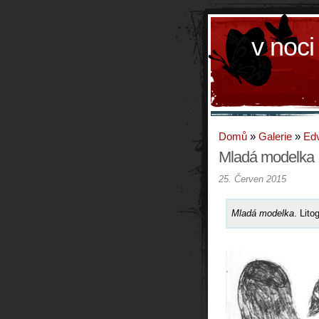
v noci
Domů
»
Galerie
»
Ed
Mladá modelka
25. Červen 2015
Mladá modelka
. Lito