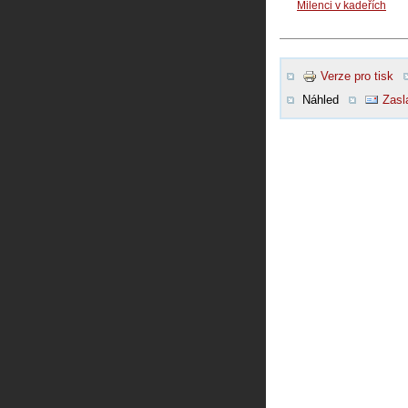
Milenci v kadeřích
Verze pro tisk
Náhled
Zasl