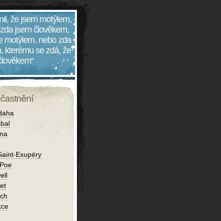
nil, že jsem motýlem,
 zda jsem člověkem,
 je motýlem, nebo zda
, kterému se zdá, že
 člověkem“
účastnění
daha
bal
íma
Saint-Exupéry
 Poe
ell
et
ch
kce