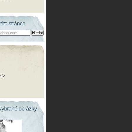
této stránce
hív
vybrané obrázky