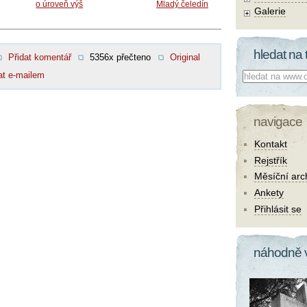
o úroveň výš
Mladý čeledín
Galerie
hledat na 
Přidat komentář
5356x přečteno
Original
Co hledat:
at e-mailem
navigace
Kontakt
Rejstřík
Měsíční arc
Ankety
Přihlásit se
náhodně 