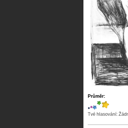
Průměr:
Tvé hlasování:
Žád