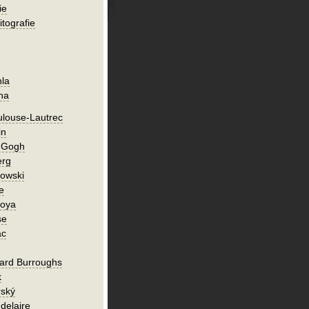
ie
itografie
hla
ha
ulouse-Lautrec
in
n Gogh
erg
owski
e
Goya
se
ac
ard Burroughs
k
rský
delaire