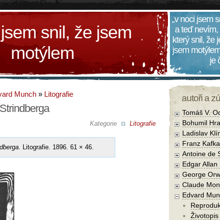
„v noci jsem s
 jsem snil, že jsem
a teď nevím,
který snil, že
motýlem
jsem motýlem
je
vard Munch
»
Litografie
autoři a z
 Strindberga
Tomáš V. O
Bohumil Hra
Kategorie
Litografie
Ladislav Kl
Franz Kafka
ndberga
. Litografie. 1896. 61 × 46.
Antoine de 
Edgar Allan
George Orw
Claude Mon
Edvard Mun
Reprodu
Životopis