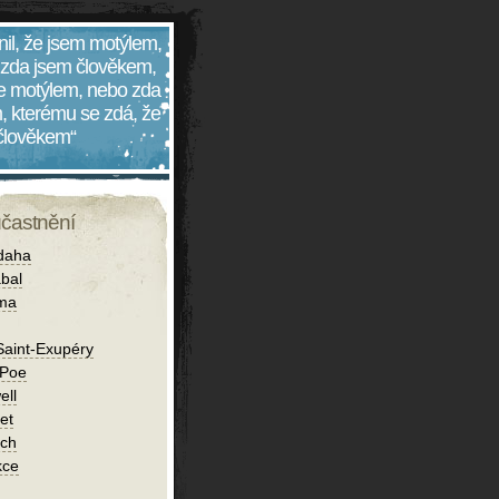
nil, že jsem motýlem,
 zda jsem člověkem,
 je motýlem, nebo zda
, kterému se zdá, že
 člověkem“
účastnění
daha
bal
íma
Saint-Exupéry
 Poe
ell
et
ch
kce