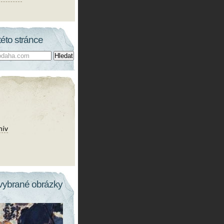
této stránce
hív
vybrané obrázky