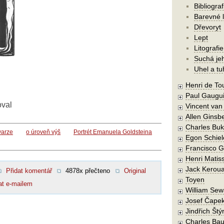
Bibliograf
Barevné l
Dřevoryt
Lept
Litografie
Suchá je
Uhel a tu
Henri de To
Paul Gaugu
oval
Vincent va
Allen Ginsb
Charles Buk
warze
o úroveň výš
Portrét Emanuela Goldsteina
Egon Schiel
Francisco 
Henri Matis
Jack Kerou
Přidat komentář
4878x přečteno
Original
Toyen
at e-mailem
William Sew
Josef Čape
Jindřich Štý
Charles Bau