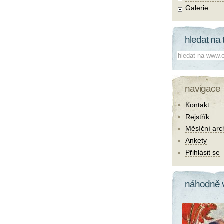
Galerie
hledat na 
Co hledat:
navigace
Kontakt
Rejstřík
Měsíční arc
Ankety
Přihlásit se
náhodně 