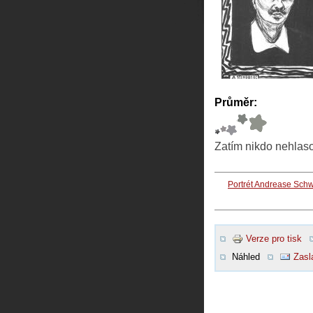
Průměr:
Zatím nikdo nehlas
Portrét Andrease Sch
Verze pro tisk
Náhled
Zasl