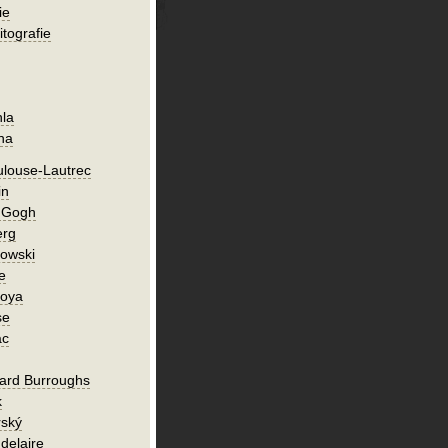
ie
itografie
hla
ha
ulouse-Lautrec
in
n Gogh
erg
owski
e
Goya
se
ac
ard Burroughs
k
rský
delaire