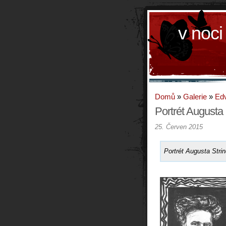
v noci
Domů
»
Galerie
»
Ed
Portrét Augusta
25. Červen 2015
Portrét Augusta Stri