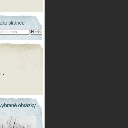
této stránce
hív
vybrané obrázky