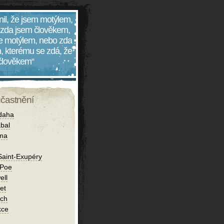
nil, že jsem motýlem,
 zda jsem člověkem,
 je motýlem, nebo zda
, kterému se zdá, že
 člověkem“
účastnění
daha
bal
íma
Saint-Exupéry
 Poe
ell
et
ch
kce