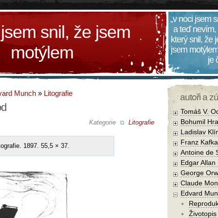
„v noci jsem s
 jsem snil, že jsem
a teď nevím,
který snil, že
motýlem
jsem motýlem
je
vard Munch
»
Litografie
autoři a z
od
Tomáš V. O
Bohumil Hra
Kategorie
Litografie
Ladislav Kl
Franz Kafka
itografie. 1897. 55,5 × 37.
Antoine de 
Edgar Allan
George Orw
Claude Mon
Edvard Mun
Reprodu
Životopis