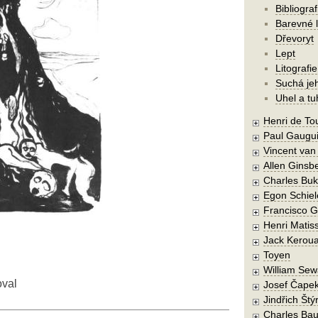
Bibliograf
Barevné l
Dřevoryt
Lept
Litografie
Suchá je
Uhel a tu
Henri de To
Paul Gaugu
Vincent va
Allen Ginsb
Charles Buk
Egon Schiel
Francisco 
Henri Matis
Jack Kerou
Toyen
William Sew
oval
Josef Čape
Jindřich Štý
Charles Bau