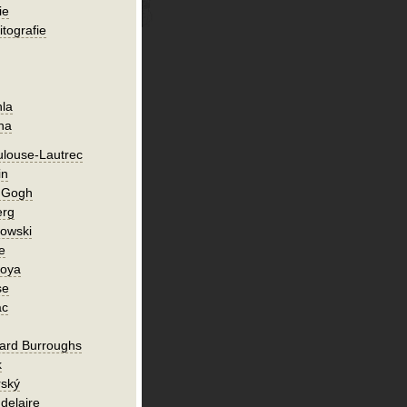
ie
itografie
hla
ha
ulouse-Lautrec
in
n Gogh
erg
owski
e
Goya
se
ac
ard Burroughs
k
rský
delaire