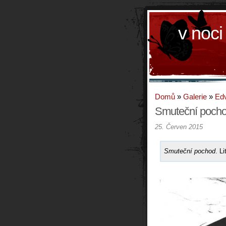
v noci
Domů
»
Galerie
»
Ed
Smuteční poch
25. Červen 2015
Smuteční pochod
. L