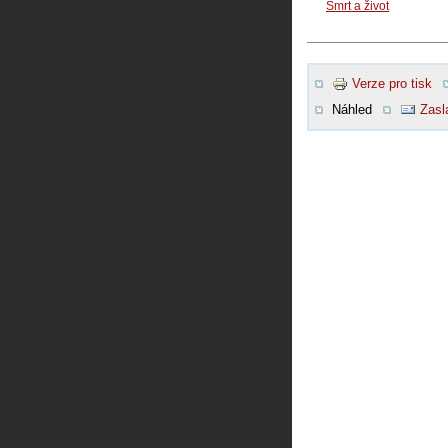
Smrt a život
Verze pro tisk
Náhled
Zasl