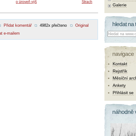
o úroveň výš
Strach
Galerie
hledat na 
Přidat komentář
4982x přečteno
Original
Co hledat:
at e-mailem
navigace
Kontakt
Rejstřík
Měsíční arc
Ankety
Přihlásit se
náhodně 