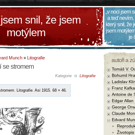
„v noci jsem s
 jsem snil, že jsem
a teď nevím,
který snil, že
motýlem
jsem motýlem
je
vard Munch
»
Litografie
autoři a z
í se stromem
Tomáš V. O
Bohumil Hra
Kategorie
Litografie
Ladislav Kl
Franz Kafka
 stromem
. Litografie. Asi 1915. 68 × 46.
Antoine de 
Edgar Allan
George Orw
Claude Mon
Edvard Mun
Reprodu
Životopis