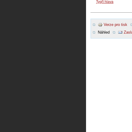
Tygří hlava
Verze pro tisk
Náhled
Zasl