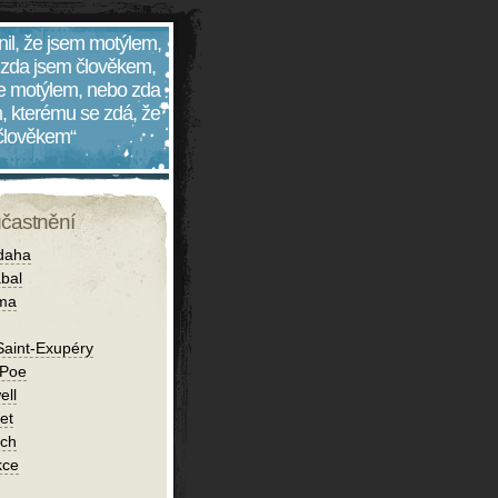
nil, že jsem motýlem,
 zda jsem člověkem,
 je motýlem, nebo zda
, kterému se zdá, že
 člověkem“
účastnění
daha
bal
íma
Saint-Exupéry
 Poe
ell
et
ch
kce