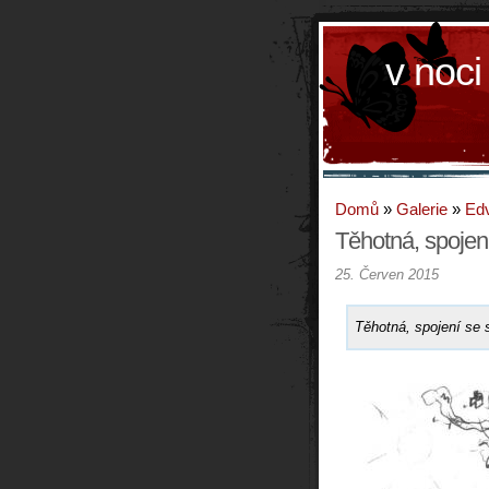
v noci
Domů
»
Galerie
»
Ed
Těhotná, spojen
25. Červen 2015
Těhotná, spojení se