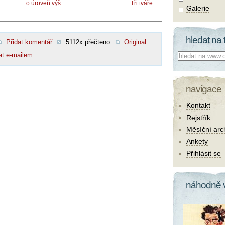
o úroveň výš
Tři tváře
Galerie
hledat na 
Přidat komentář
5112x přečteno
Original
Co hledat:
at e-mailem
navigace
Kontakt
Rejstřík
Měsíční arc
Ankety
Přihlásit se
náhodně 