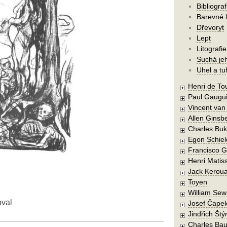
Bibliograf
Barevné l
Dřevoryt
Lept
Litografie
Suchá je
Uhel a tu
Henri de To
Paul Gaugu
Vincent va
Allen Ginsb
Charles Buk
Egon Schiel
Francisco 
Henri Matis
Jack Kerou
Toyen
William Sew
oval
Josef Čape
Jindřich Štý
Charles Bau