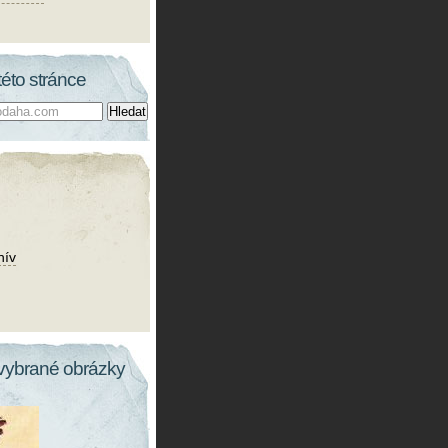
této stránce
hív
vybrané obrázky