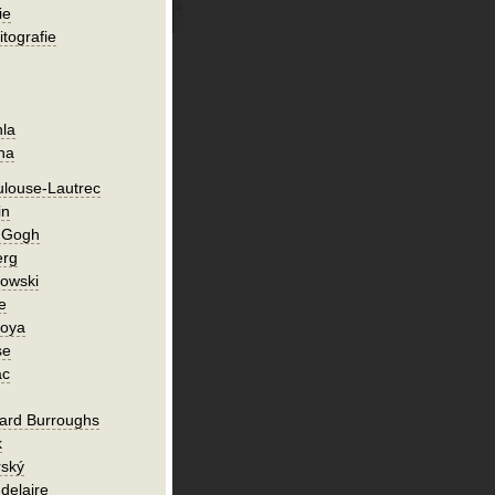
ie
itografie
hla
ha
ulouse-Lautrec
in
n Gogh
erg
owski
e
Goya
se
ac
ard Burroughs
k
rský
delaire