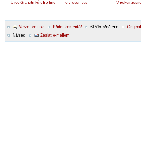
Ulice Granátníků v Berlíně
o úroveň výš
V pokoji zesn
Verze pro tisk
Přidat komentář
6151x přečteno
Original
Náhled
Zaslat e-mailem