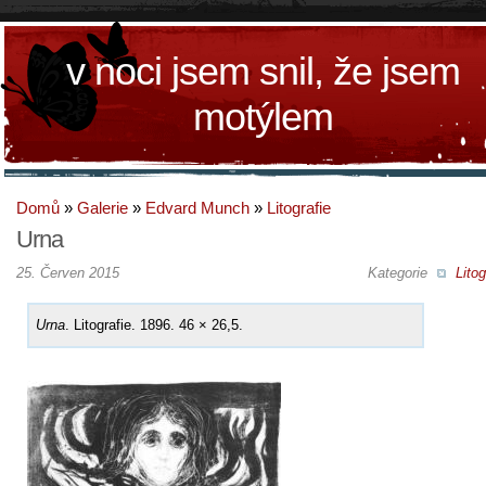
v noci jsem snil, že jsem
motýlem
Domů
»
Galerie
»
Edvard Munch
»
Litografie
Urna
25. Červen 2015
Kategorie
Litog
Urna
. Litografie. 1896. 46 × 26,5.