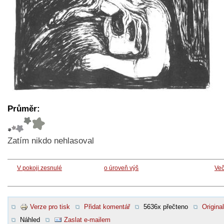
Průměr:
Zatím nikdo nehlasoval
V pokoji zesnulé
o úroveň výš
Več
Verze pro tisk
Přidat komentář
5636x přečteno
Original
Náhled
Zaslat e-mailem