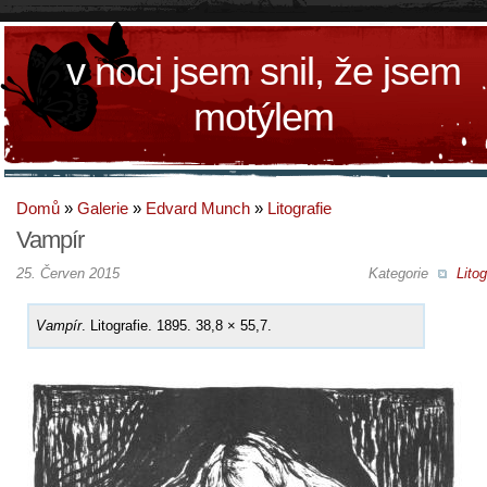
v noci jsem snil, že jsem
motýlem
Domů
»
Galerie
»
Edvard Munch
»
Litografie
Vampír
25. Červen 2015
Kategorie
Litog
Vampír
. Litografie. 1895. 38,8 × 55,7.