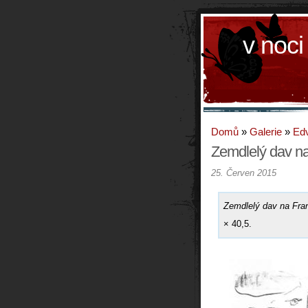
v noci
Domů
»
Galerie
»
Ed
Zemdlelý dav na
25. Červen 2015
Zemdlelý dav na Fra
× 40,5.