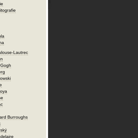
ie
itografie
hla
ha
ulouse-Lautrec
in
n Gogh
erg
owski
e
Goya
se
ac
ard Burroughs
k
rský
delaire