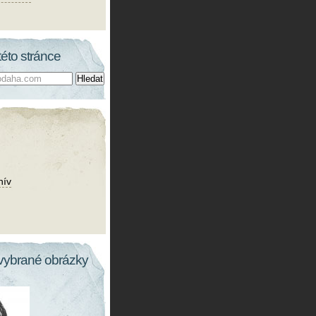
této stránce
hív
vybrané obrázky