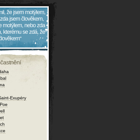
nil, že jsem motýlem,
 zda jsem člověkem,
 je motýlem, nebo zda
, kterému se zdá, že
 člověkem“
účastnění
daha
bal
íma
Saint-Exupéry
 Poe
ell
et
ch
kce