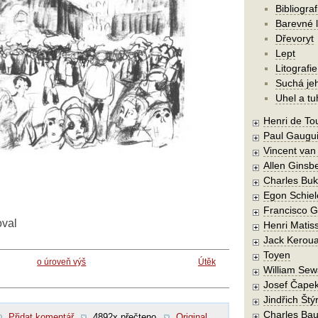
Bibliograf
Barevné l
Dřevoryt
Lept
Litografie
Suchá je
Uhel a tu
Henri de To
Paul Gaugu
Vincent va
Allen Ginsb
Charles Buk
Egon Schiel
Francisco 
oval
Henri Matis
Jack Kerou
Toyen
o úroveň výš
Útěk
William Sew
Josef Čape
Jindřich Štý
Charles Bau
Přidat komentář
4892x přečteno
Original