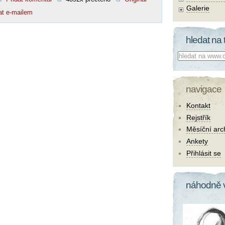
Galerie
at e-mailem
hledat na 
Co hledat:
navigace
Kontakt
Rejstřík
Měsíční arc
Ankety
Přihlásit se
náhodně 