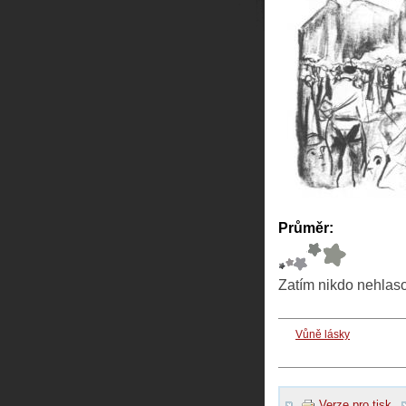
Průměr:
Zatím nikdo nehlas
Vůně lásky
Verze pro tisk