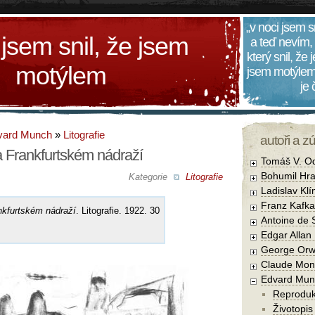
„v noci jsem s
 jsem snil, že jsem
a teď nevím,
který snil, že
motýlem
jsem motýlem
je
vard Munch
»
Litografie
autoři a z
 Frankfurtském nádraží
Tomáš V. O
Bohumil Hra
Kategorie
Litografie
Ladislav Kl
Franz Kafka
nkfurtském nádraží
. Litografie. 1922. 30
Antoine de 
Edgar Allan
George Orw
Claude Mon
Edvard Mun
Reprodu
Životopis