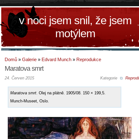
v noci jsem snil, že jsem
motýlem
Domů
»
Galerie
»
Edvard Munch
»
Reprodukce
Maratova smrt
24. Červen 2015
Kategorie
Reprod
Maratova smrt
. Olej na plátně. 1905/08. 150 × 199,5.
Munch-Museet, Oslo.