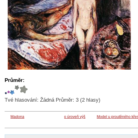
Průměr:
Tvé hlasování:
Žádná
Průměr:
3
(
2
hlasy)
Madona
o úroveň výš
Model u proutěného kře