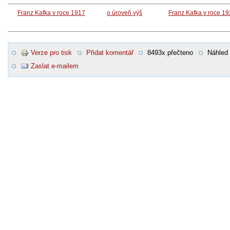
Franz Kafka v roce 1917
o úroveň výš
Franz Kafka v roce 1
Verze pro tisk
Přidat komentář
8493x přečteno
Náhled
Zaslat e-mailem