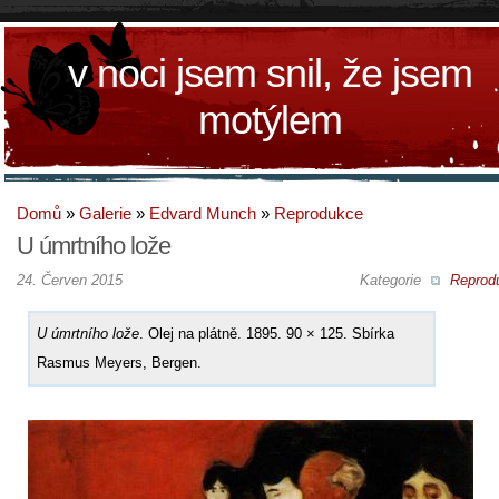
v noci jsem snil, že jsem
motýlem
Domů
»
Galerie
»
Edvard Munch
»
Reprodukce
U úmrtního lože
24. Červen 2015
Kategorie
Reprod
U úmrtního lože
. Olej na plátně. 1895. 90 × 125. Sbírka
Rasmus Meyers, Bergen.