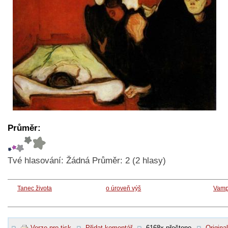
Průměr:
Tvé hlasování:
Žádná
Průměr:
2
(
2
hlasy)
Tanec života
o úroveň výš
Vamp
Verze pro tisk
Přidat komentář
6168x přečteno
Original