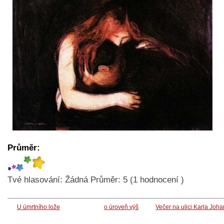
Průměr:
Tvé hlasování:
Žádná
Průměr:
5
(
1
hodnocení )
U úmrtního lože
o úroveň výš
Večer na ulici Karla Joh