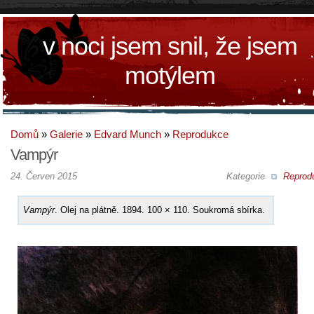
v noci jsem snil, že jsem
motýlem
Domů
»
Galerie
»
Edvard Munch
»
Reprodukce
Vampýr
24. Červen 2015
Kategorie
Reprod
Vampýr
. Olej na plátně. 1894. 100 × 110. Soukromá sbírka.