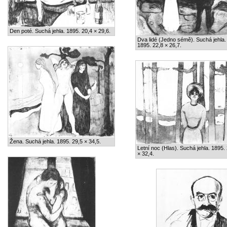
Den poté. Suchá jehla. 1895. 20,4 × 29,6.
Dva lidé (Jedno sémě). Suchá jehla.
1895. 22,8 × 26,7.
Žena. Suchá jehla. 1895. 29,5 × 34,5.
Letní noc (Hlas). Suchá jehla. 1895.
× 32,4.