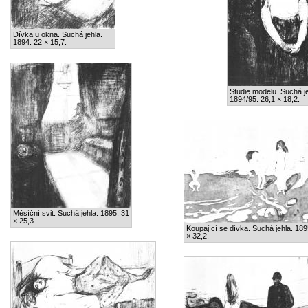
Dívka u okna. Suchá jehla.
1894. 22 × 15,7.
Studie modelu. Suchá je
1894/95. 26,1 × 18,2.
Měsíční svit. Suchá jehla. 1895. 31
× 25,3.
Koupající se dívka. Suchá jehla. 189
× 32,2.