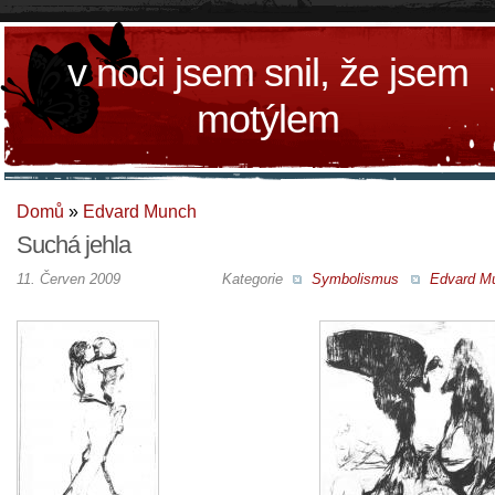
v noci jsem snil, že jsem
motýlem
Domů
»
Edvard Munch
Suchá jehla
11. Červen 2009
Kategorie
Symbolismus
Edvard M