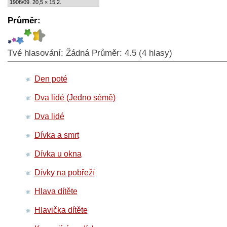
1908/09. 20,5 × 15,2.
Průměr:
Tvé hlasování:
Žádná
Průměr:
4.5
(
4
hlasy)
Den poté
Dva lidé (Jedno sémě)
Dva lidé
Dívka a smrt
Dívka u okna
Dívky na pobřeží
Hlava dítěte
Hlavička dítěte