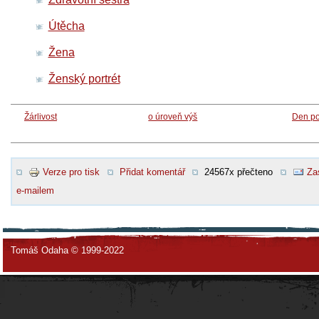
Útěcha
Žena
Ženský portrét
Žárlivost
o úroveň výš
Den po
Verze pro tisk
Přidat komentář
24567x přečteno
Za
e-mailem
Tomáš Odaha © 1999-2022