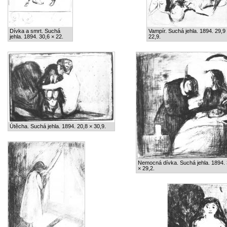
Dívka a smrt. Suchá
Vampír. Suchá jehla. 1894. 29,9
jehla. 1894. 30,6 × 22.
22,9.
Útěcha. Suchá jehla. 1894. 20,8 × 30,9.
Nemocná dívka. Suchá jehla. 1894. 
× 29,2.