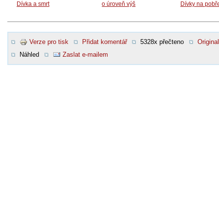
Dívka a smrt
o úroveň výš
Dívky na pobř
Verze pro tisk
Přidat komentář
5328x přečteno
Original
Náhled
Zaslat e-mailem