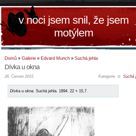
v noci jsem snil, že jsem
motýlem
Domů
»
Galerie
»
Edvard Munch
»
Suchá jehla
Dívka u okna
26. Červen 2015
Kategorie
Suchá j
Dívka u okna
. Suchá jehla. 1894. 22 × 15,7.