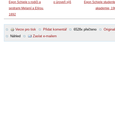
Egon Schiele s rodiči a
o úroveň výš
Egon Schiele student
sestrami Melanií a Elírou,
akademie, 19
1892
Verze pro tisk
Přidat komentář
6528x přečteno
Original
Náhled
Zaslat e-mailem