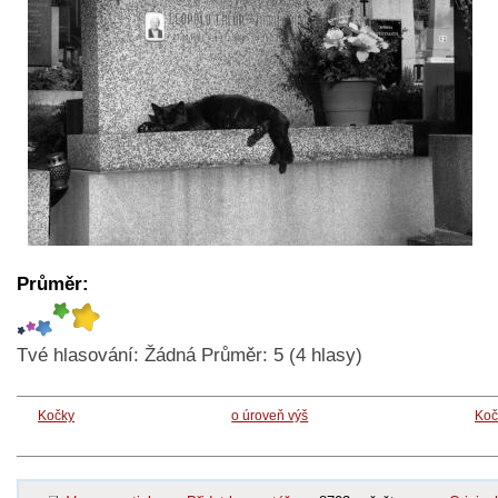
Průměr:
Tvé hlasování:
Žádná
Průměr:
5
(
4
hlasy)
Kočky
o úroveň výš
Koč