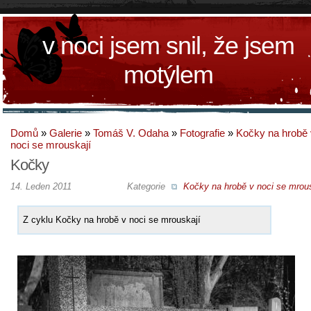
v noci jsem snil, že jsem
motýlem
Domů
»
Galerie
»
Tomáš V. Odaha
»
Fotografie
»
Kočky na hrobě 
noci se mrouskají
Kočky
14. Leden 2011
Kategorie
Kočky na hrobě v noci se mrous
Z cyklu Kočky na hrobě v noci se mrouskají