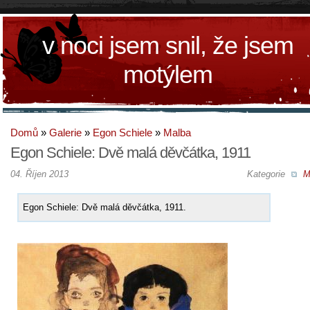
v noci jsem snil, že jsem
motýlem
Domů
»
Galerie
»
Egon Schiele
»
Malba
Egon Schiele: Dvě malá děvčátka, 1911
04. Říjen 2013
Kategorie
M
Egon Schiele: Dvě malá děvčátka, 1911.